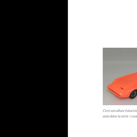
C’est son allure futurist
auto dans la série « cou