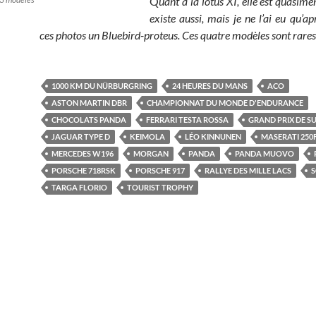
Q
uant à la lotus XI, elle est quasime
existe aussi, mais je ne l’ai eu qu’ap
ces photos un Bluebird-proteus. Ces quatre modèles sont rares
1000 KM DU NÜRBURGRING
24 HEURES DU MANS
ACO
ASTON MARTIN DBR
CHAMPIONNAT DU MONDE D'ENDURANCE
CHOCOLATS PANDA
FERRARI TESTA ROSSA
GRAND PRIX DE S
JAGUAR TYPE D
KEIMOLA
LÉO KINNUNEN
MASERATI 250
MERCEDES W196
MORGAN
PANDA
PANDA MUOVO
PORSCHE 718RSK
PORSCHE 917
RALLYE DES MILLE LACS
TARGA FLORIO
TOURIST TROPHY