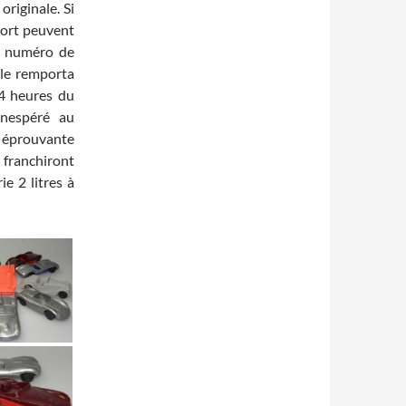
originale. Si
port peuvent
un numéro de
elle remporta
24 heures du
inespéré au
 éprouvante
 franchiront
ie 2 litres à