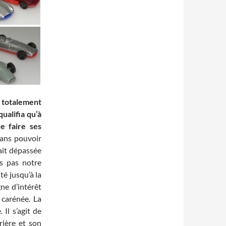
 totalement
ualifia qu’à
e faire ses
sans pouvoir
tait dépassée
s pas notre
té jusqu’à la
ne d’intérêt
 carénée. La
Il s’agit de
rière et son