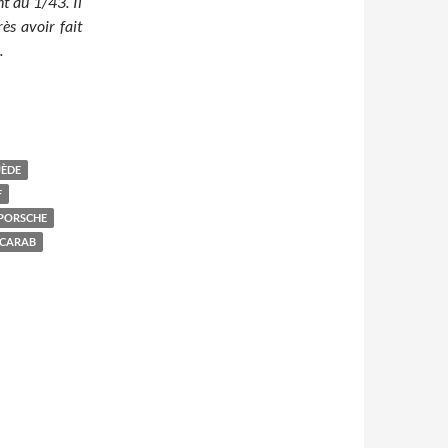
nt au 1/43. Il
rès avoir fait
.
UÈDE
F
PORSCHE
SCARAB