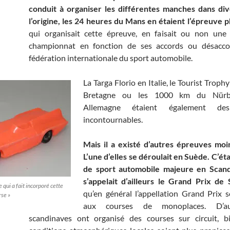
conduit à organiser les différentes manches dans div
l’origine, les 24 heures du Mans en étaient l’épreuve p
qui organisait cette épreuve, en faisait ou non un
championnat en fonction de ses accords ou désacco
fédération internationale du sport automobile.
La Targa Florio en Italie, le Tourist Trop
Bretagne ou les 1000 km du Nürb
Allemagne étaient également de
incontournables.
Mais il a existé d’autres épreuves moi
L’une d’elles se déroulait en Suède. C’ét
de sport automobile majeure en Scandi
s’appelait d’ailleurs le Grand Prix de
e qui a fait incorporé cette
qu’en général l’appellation Grand Prix s
rse »
aux courses de monoplaces. D’au
scandinaves ont organisé des courses sur circuit, b