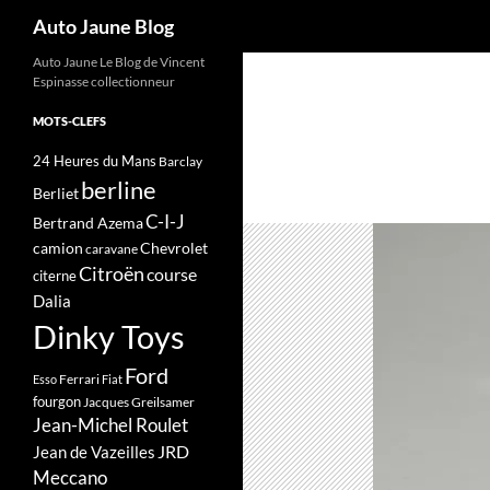
Recherche
Auto Jaune Blog
Auto Jaune Le Blog de Vincent
Espinasse collectionneur
MOTS-CLEFS
24 Heures du Mans
Barclay
berline
Berliet
C-I-J
Bertrand Azema
camion
Chevrolet
caravane
Citroën
course
citerne
Dalia
Dinky Toys
Ford
Ferrari
Esso
Fiat
fourgon
Jacques Greilsamer
Jean-Michel Roulet
JRD
Jean de Vazeilles
Meccano