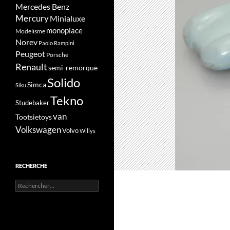
Mercedes Benz
Mercury
Minialuxe
monoplace
Modelisme
Norev
Paolo Rampini
Peugeot
Porsche
Renault
semi-remorque
Solido
Simca
Siku
Tekno
Studebaker
van
Tootsietoys
Volkswagen
Volvo
Willys
RECHERCHE
Rechercher :