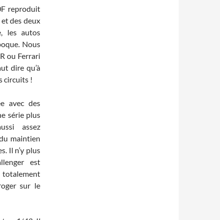
0F reproduit
g et des deux
e, les autos
époque. Nous
R ou Ferrari
aut dire qu’à
 circuits !
rée avec des
ne série plus
ussi assez
 du maintien
. Il n’y plus
llenger est
r totalement
roger sur le