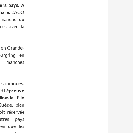
ers pays. A
hare.
L’ACO
e manche du
rds avec la
hy en Grande-
urgring en
s manches
ns connues.
ait l’épreuve
navie. Elle
 Suède,
bien
oit réservée
tres pays
ien que les