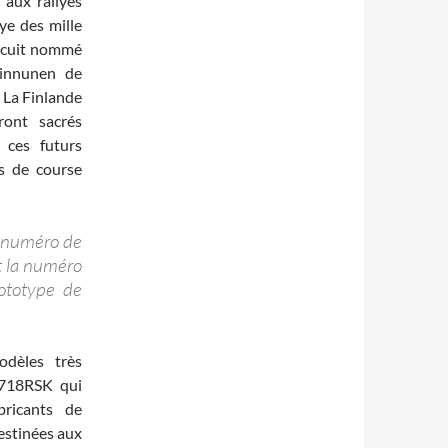
 aux rallyes
ye des mille
ircuit nommé
Kinnunen de
 La Finlande
ront sacrés
 ces futurs
os de course
n numéro de
st la numéro
ototype de
odèles très
 718RSK qui
bricants de
estinées aux