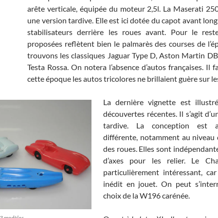
arête verticale, équipée du moteur 2,5l. La Maserati 25
une version tardive. Elle est ici dotée du capot avant lon
stabilisateurs derrière les roues avant. Pour le rest
proposées reflètent bien le palmarès des courses de l’
trouvons les classiques Jaguar Type D, Aston Martin DB
Testa Rossa. On notera l’absence d’autos françaises. Il f
cette époque les autos tricolores ne brillaient guère sur les
La dernière vignette est illust
découvertes récentes. Il s’agit d’u
tardive. La conception est a
différente, notamment au niveau
des roues. Elles sont indépendantes
d’axes pour les relier. Le Cha
particulièrement intéressant, ca
inédit en jouet. On peut s’inter
choix de la W196 carénée.
 3 modèles