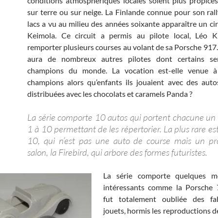
conditions atmosphériques locales soient plus propices
sur terre ou sur neige. La Finlande connue pour son rall
lacs a vu au milieu des années soixante apparaître un c
Keimola. Ce circuit a permis au pilote local, Léo 
remporter plusieurs courses au volant de sa Porsche 917.
aura de nombreux autres pilotes dont certains se
champions du monde. La vocation est-elle venue à
champions alors qu’enfants ils jouaient avec des aut
distribuées avec les chocolats et caramels Panda ?
La série comporte 10 autos qui portent chacune u
1 à 10 permettant de les répertorier. La plus rare e
10, qui n’est pas une auto de course mais un pr
salon, la Firebird, qui arbore des formes futuristes.
La série comporte quelques m
intéressants comme la Porsche
fut totalement oubliée des fa
jouets, hormis les reproductions d