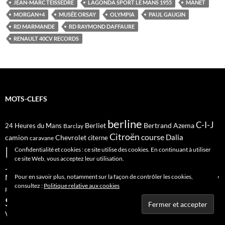
JEAN-MARC TEISSEDRE
LAGONDA SPORT LE MANS 1955
MANET
MORGAN+4
MUSÉE ORSAY
OLYMPIA
PAUL GAUGIN
RD MARMANDE
RD RAYMOND DAFFAURE
RENAULT 40CV RECORDS
MOTS-CLEFS
berline
C-I-J
Berliet
Bertrand Azema
24 Heures du Mans
Barclay
Citroën
course
Dalia
camion
Chevrolet
citerne
caravane
Dinky Toys
Confidentialité et cookies : ce site utilise des cookies. En continuant à utiliser
Ford
fourgon
Ferrari
Jacques Greilsamer
Esso
Fiat
ce site Web, vous acceptez leur utilisation.
Meccano
Jean-Michel Roulet
JRD
Jean de Vazeilles
Mercedes Benz
Mercury
Minialuxe
Norev
monoplace
Pour en savoir plus, notamment sur la façon de contrôler les cookies,
Modelisme
consultez :
Politique relative aux cookies
Renault
Peugeot
semi-remorque
Simca
Porsche
Paolo Rampini
Siku
Solido
Tekno
van
Volkswagen
Tootsietoys
Studebaker
Volvo
Willys