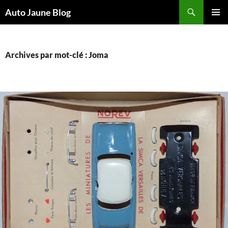
Recherche
Auto Jaune Blog
ALLER
MENU
AU
PRINCI
CONTENU
Archives par mot-clé : Joma