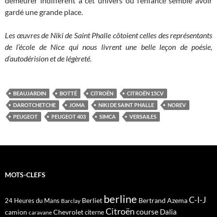
demeurer indifférent à cet univers où l’enfance semble avoir
gardé une grande place.
Les œuvres de Niki de Saint Phalle côtoient celles des représentants
de l’école de Nice qui nous livrent une belle leçon de poésie,
d’autodérision et de légèreté.
BEAUJARDIN
BOTTÉ
CITROËN
CITROËN 15CV
DAROTCHETCHE
JOMA
NIKI DE SAINT PHALLE
NOREV
PEUGEOT
PEUGEOT 403
SIMCA
VERSAILES
MOTS-CLEFS
berline
C-I-J
Berliet
Bertrand Azema
24 Heures du Mans
Barclay
Citroën
course
Dalia
camion
Chevrolet
citerne
caravane