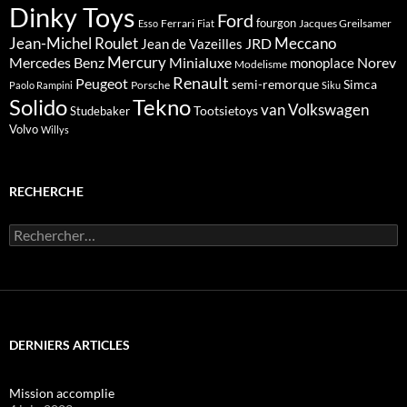
Dinky Toys
Ford
fourgon
Ferrari
Jacques Greilsamer
Esso
Fiat
Meccano
Jean-Michel Roulet
JRD
Jean de Vazeilles
Mercedes Benz
Mercury
Minialuxe
Norev
monoplace
Modelisme
Renault
Peugeot
semi-remorque
Simca
Porsche
Paolo Rampini
Siku
Solido
Tekno
van
Volkswagen
Tootsietoys
Studebaker
Volvo
Willys
RECHERCHE
Rechercher :
DERNIERS ARTICLES
Mission accomplie