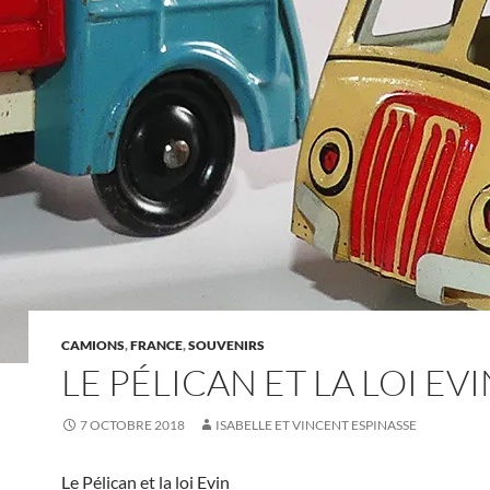
CAMIONS
,
FRANCE
,
SOUVENIRS
LE PÉLICAN ET LA LOI EVI
7 OCTOBRE 2018
ISABELLE ET VINCENT ESPINASSE
Le Pélican et la loi Evin