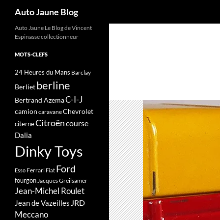
Recherche
Auto Jaune Blog
Auto Jaune Le Blog de Vincent
Espinasse collectionneur
MOTS-CLEFS
24 Heures du Mans
Barclay
berline
Berliet
C-I-J
Bertrand Azema
camion
Chevrolet
caravane
Citroën
course
citerne
Dalia
Dinky Toys
Ford
Ferrari
Esso
Fiat
fourgon
Jacques Greilsamer
Jean-Michel Roulet
JRD
Jean de Vazeilles
Meccano