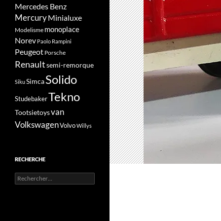
Mercedes Benz
Mercury
Minialuxe
monoplace
Modelisme
Norev
Paolo Rampini
Peugeot
Porsche
Renault
semi-remorque
Solido
Simca
Siku
Tekno
Studebaker
van
Tootsietoys
Volkswagen
Volvo
Willys
RECHERCHE
Rechercher :