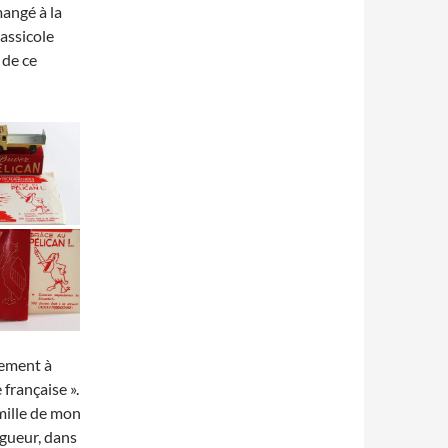
mangé à la
rassicole
 de ce
rement à
 française ».
amille de mon
igueur, dans