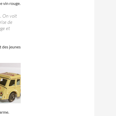
e vin rouge.
. On voit
rise de
age et
t des jeunes
harme.