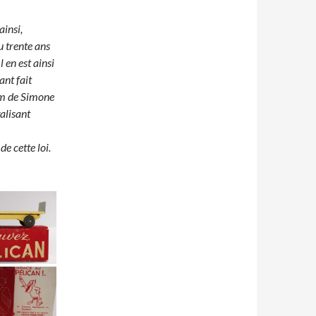
ainsi,
u trente ans
l en est ainsi
ant fait
om de Simone
alisant
e cette loi.