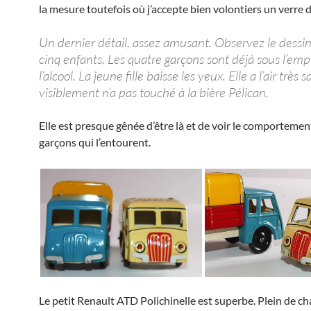
la mesure toutefois où j’accepte bien volontiers un verre d
Un dernier détail, assez amusant. Observez le dessin
cinq enfants. Les quatre garçons sont déjà sous l’emp
l’alcool. La jeune fille baisse les yeux. Elle a l’air très s
visiblement n’a pas touché à la bière Pélican.
Elle est presque gênée d’être là et de voir le comportemen
garçons qui l’entourent.
Le petit Renault ATD Polichinelle est superbe. Plein de c