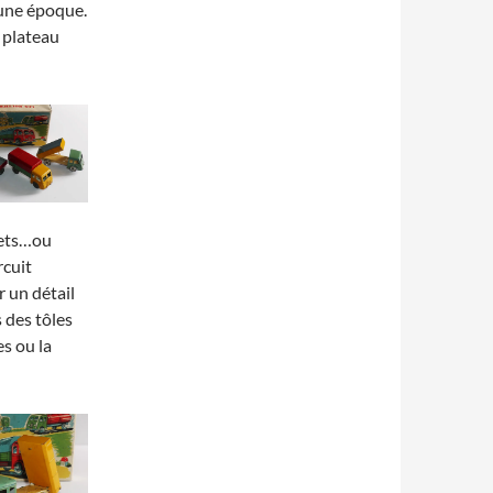
’une époque.
n plateau
uets…ou
rcuit
r un détail
 des tôles
s ou la