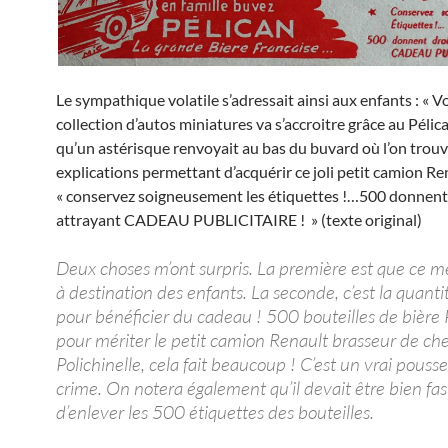
Le sympathique volatile s’adressait ainsi aux enfants : « V
collection d’autos miniatures va s’accroitre grâce au Pélic
qu’un astérisque renvoyait au bas du buvard où l’on trouva
explications permettant d’acquérir ce joli petit camion Ren
« conservez soigneusement les étiquettes !…500 donnent 
attrayant CADEAU PUBLICITAIRE ! » (texte original)
Deux choses m’ont surpris. La première est que ce m
à destination des enfants. La seconde, c’est la quanti
pour bénéficier du cadeau ! 500 bouteilles de bière 
pour mériter le petit camion Renault brasseur de ch
Polichinelle, cela fait beaucoup ! C’est un vrai pousse
crime. On notera également qu’il devait être bien fas
d’enlever les 500 étiquettes des bouteilles.