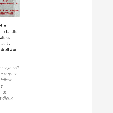
otre
an » tandis
it les
ault :
droit à un
essage soit
té requise
Pélican
ez
 -au -
tidieux