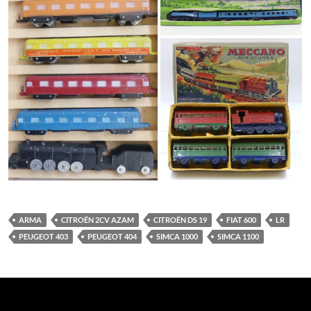
ARMA
CITROËN 2CV AZAM
CITROËN DS 19
FIAT 600
LR
PEUGEOT 403
PEUGEOT 404
SIMCA 1000
SIMCA 1100