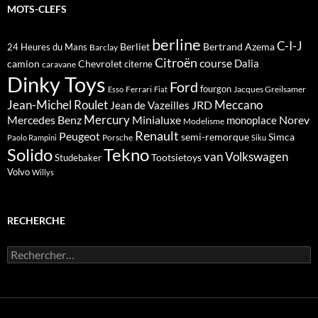
MOTS-CLEFS
berline
C-I-J
Berliet
Bertrand Azema
24 Heures du Mans
Barclay
Citroën
course
Dalia
camion
Chevrolet
citerne
caravane
Dinky Toys
Ford
fourgon
Ferrari
Jacques Greilsamer
Esso
Fiat
Meccano
Jean-Michel Roulet
JRD
Jean de Vazeilles
Mercedes Benz
Mercury
Minialuxe
Norev
monoplace
Modelisme
Renault
Peugeot
semi-remorque
Simca
Porsche
Paolo Rampini
Siku
Solido
Tekno
van
Volkswagen
Tootsietoys
Studebaker
Volvo
Willys
RECHERCHE
Rechercher :