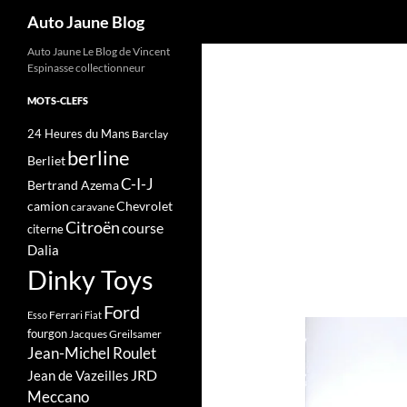
Recherche
Auto Jaune Blog
Auto Jaune Le Blog de Vincent
Espinasse collectionneur
MOTS-CLEFS
24 Heures du Mans
Barclay
berline
Berliet
C-I-J
Bertrand Azema
camion
Chevrolet
caravane
Citroën
course
citerne
Dalia
Dinky Toys
Ford
Ferrari
Esso
Fiat
fourgon
Jacques Greilsamer
Jean-Michel Roulet
JRD
Jean de Vazeilles
Meccano