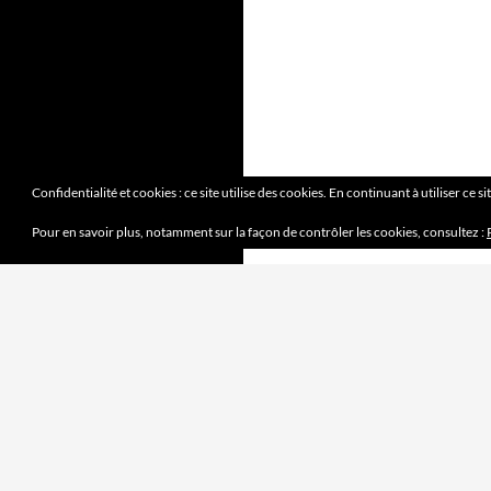
Confidentialité et cookies : ce site utilise des cookies. En continuant à utiliser ce s
Pour en savoir plus, notamment sur la façon de contrôler les cookies, consultez :
DERNIERS ARTICLES
Mission accomplie
4 juin 2023
le jeu des sept erreurs
7 mai 2023