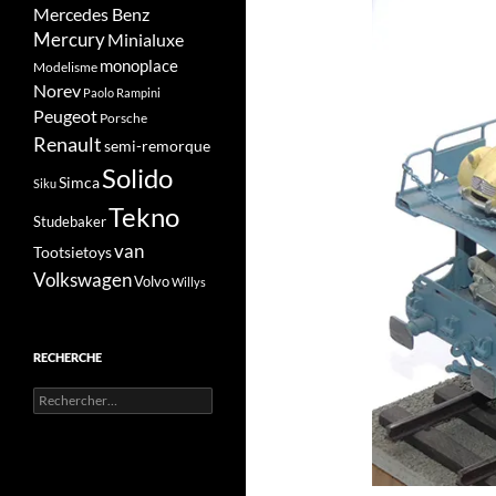
Mercedes Benz
Mercury
Minialuxe
monoplace
Modelisme
Norev
Paolo Rampini
Peugeot
Porsche
Renault
semi-remorque
Solido
Simca
Siku
Tekno
Studebaker
van
Tootsietoys
Volkswagen
Volvo
Willys
RECHERCHE
Rechercher :