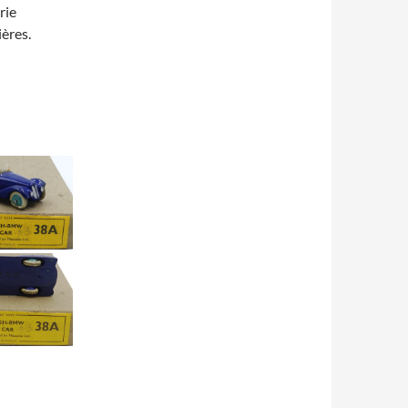
érie
ères.