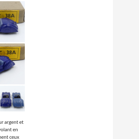
ur argent et
volant en
ment ceux