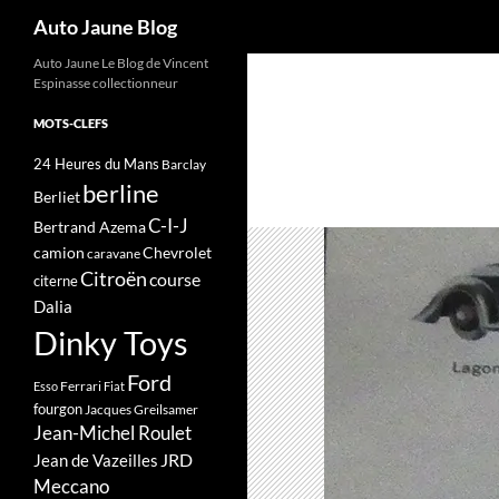
Recherche
Auto Jaune Blog
Auto Jaune Le Blog de Vincent
Espinasse collectionneur
MOTS-CLEFS
24 Heures du Mans
Barclay
berline
Berliet
C-I-J
Bertrand Azema
camion
Chevrolet
caravane
Citroën
course
citerne
Dalia
Dinky Toys
Ford
Ferrari
Esso
Fiat
fourgon
Jacques Greilsamer
Jean-Michel Roulet
JRD
Jean de Vazeilles
Meccano