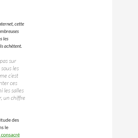
ternet, cette
nombreuses
s les
ls achètent.
 pas sur
 sous les
me c’est
nter ces
i les salles
 un chiffre
étude des
s le
le consacré