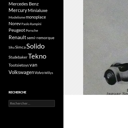
Mercedes Benz
Mercury
Minialuxe
monoplace
Modelisme
Norev
Paolo Rampini
Peugeot
Porsche
Renault
semi-remorque
Solido
Simca
Siku
Tekno
Studebaker
van
Tootsietoys
Volkswagen
Volvo
Willys
RECHERCHE
Rechercher :