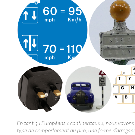
En tant qu’Européens « continentaux », nous voyons
type de comportement au pire, une forme d’arroganc