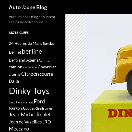
Recherche
Auto Jaune Blog
Auto Jaune Le Blog de Vincent
Espinasse collectionneur
MOTS-CLEFS
24 Heures du Mans
Barclay
berline
Berliet
C-I-J
Bertrand Azema
camion
Chevrolet
caravane
Citroën
course
citerne
Dalia
Dinky Toys
Ford
Ferrari
Esso
Fiat
fourgon
Jacques Greilsamer
Jean-Michel Roulet
JRD
Jean de Vazeilles
Meccano