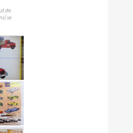
aut de
nsi se