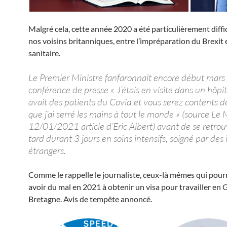
Malgré cela, cette année 2020 a été particulièrement diffi
nos voisins britanniques, entre l’impréparation du Brexit e
sanitaire.
Le Premier Ministre fanfaronnait encore début mars
conférence de presse « J’étais en visite dans un hôpita
avait des patients du Covid et vous serez contents d
que j’ai serré les mains à tout le monde » (source L
12/01/2021 article d’Eric Albert) avant de se retrou
tard durant 3 jours en soins intensifs, soigné par des 
étrangers.
Comme le rappelle le journaliste, ceux-là mêmes qui pour
avoir du mal en 2021 à obtenir un visa pour travailler en
Bretagne. Avis de tempête annoncé.