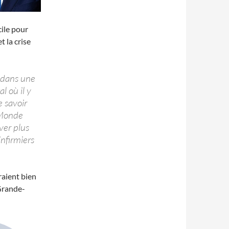
cile pour
t la crise
 dans une
l où il y
e savoir
e Monde
ver plus
infirmiers
raient bien
 Grande-