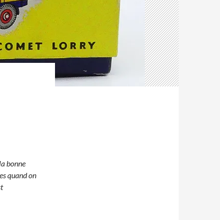
 la bonne
rmes quand on
t