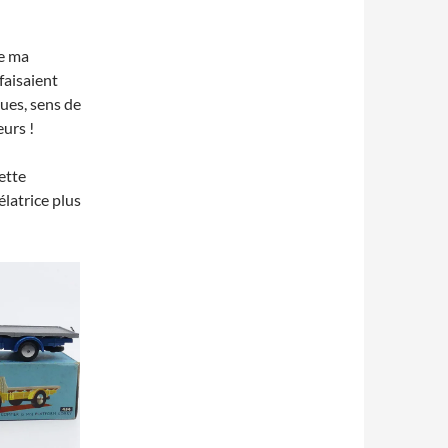
te ma
faisaient
ues, sens de
eurs !
ette
élatrice plus