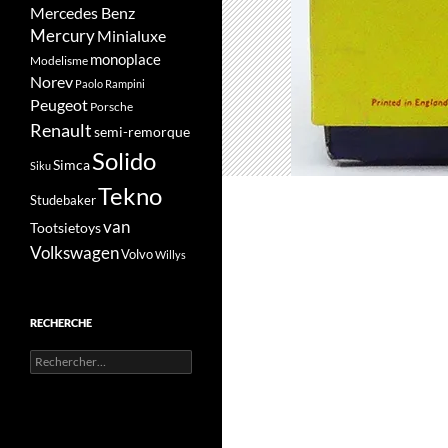
Mercedes Benz
Mercury
Minialuxe
monoplace
Modelisme
Norev
Paolo Rampini
Peugeot
Porsche
Renault
semi-remorque
Solido
Simca
Siku
Tekno
Studebaker
van
Tootsietoys
Volkswagen
Volvo
Willys
RECHERCHE
Rechercher :