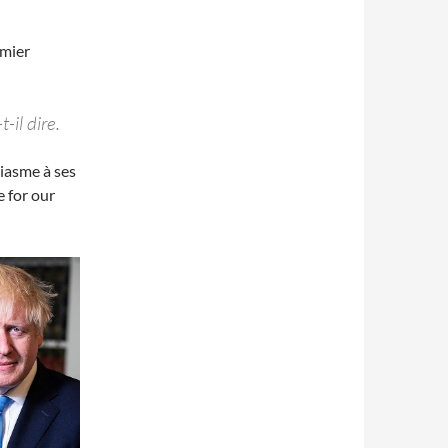
emier
-il dire.
iasme à ses
e for our