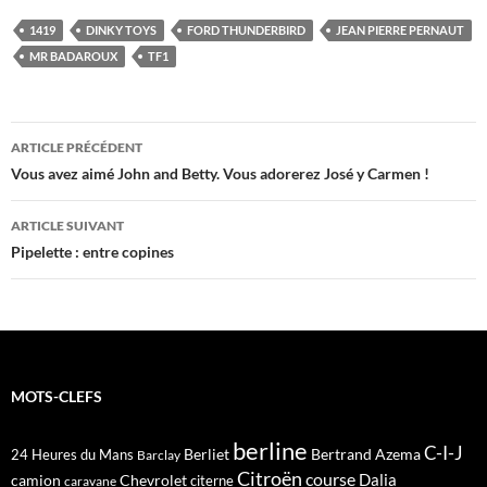
1419
DINKY TOYS
FORD THUNDERBIRD
JEAN PIERRE PERNAUT
MR BADAROUX
TF1
Navigation
ARTICLE PRÉCÉDENT
des
Vous avez aimé John and Betty. Vous adorerez José y Carmen !
articles
ARTICLE SUIVANT
Pipelette : entre copines
MOTS-CLEFS
berline
C-I-J
Berliet
Bertrand Azema
24 Heures du Mans
Barclay
Citroën
course
Dalia
camion
Chevrolet
citerne
caravane