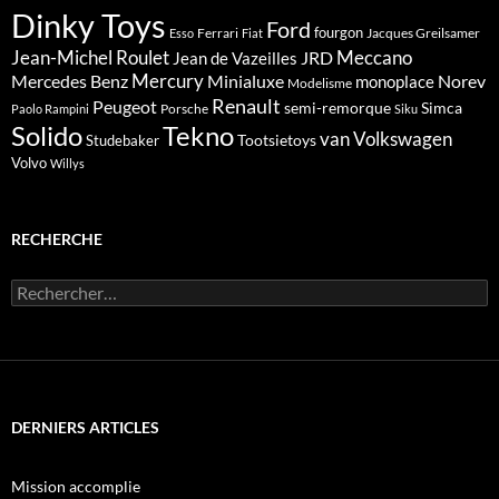
Dinky Toys
Ford
fourgon
Ferrari
Jacques Greilsamer
Esso
Fiat
Meccano
Jean-Michel Roulet
JRD
Jean de Vazeilles
Mercedes Benz
Mercury
Minialuxe
Norev
monoplace
Modelisme
Renault
Peugeot
semi-remorque
Simca
Porsche
Paolo Rampini
Siku
Solido
Tekno
van
Volkswagen
Tootsietoys
Studebaker
Volvo
Willys
RECHERCHE
Rechercher :
DERNIERS ARTICLES
Mission accomplie