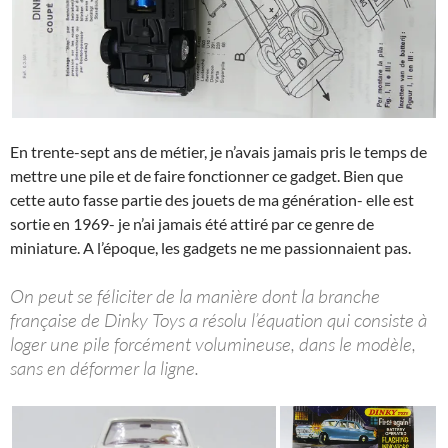
En trente-sept ans de métier, je n’avais jamais pris le temps de
mettre une pile et de faire fonctionner ce gadget. Bien que
cette auto fasse partie des jouets de ma génération- elle est
sortie en 1969- je n’ai jamais été attiré par ce genre de
miniature. A l’époque, les gadgets ne me passionnaient pas.
On peut se féliciter de la manière dont la branche
française de Dinky Toys a résolu l’équation qui consiste à
loger une pile forcément volumineuse, dans le modèle,
sans en déformer la ligne.