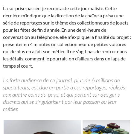
La surprise passée, je recontacte cette journaliste. Cette
dernière m’indique que la direction de la chaîne a prévu une
série de reportages sur le thème des collectionneurs de jouets
pour les fêtes de fin d’année. En une demi-heure de
conversation au téléphone, elle m’explique la finalité du projet :
présenter en 4 minutes un collectionneur de petites voitures
qui de plus en a fait son métier. Il ne s’agit pas de rentrer dans
les détails, comment le pourrait-on d’ailleurs dans un laps de
temps si court.
La forte audience de ce journal, plus de 6 millions de
spectateurs, est due en partie à ces reportages, réalisés
aux quatre coins du pays, et qui portent sur des gens
discrets qui se singularisent par leur passion ou leur
métier.