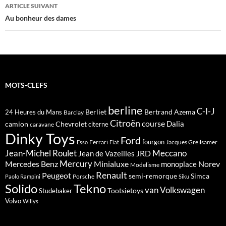
articles
ARTICLE SUIVANT
Au bonheur des dames
MOTS-CLEFS
berline
C-I-J
Berliet
Bertrand Azema
24 Heures du Mans
Barclay
Citroën
course
Dalia
camion
Chevrolet
citerne
caravane
Dinky Toys
Ford
fourgon
Ferrari
Jacques Greilsamer
Esso
Fiat
Meccano
Jean-Michel Roulet
JRD
Jean de Vazeilles
Mercedes Benz
Mercury
Minialuxe
Norev
monoplace
Modelisme
Renault
Peugeot
semi-remorque
Simca
Porsche
Paolo Rampini
Siku
Solido
Tekno
van
Volkswagen
Tootsietoys
Studebaker
Volvo
Willys