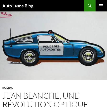
Recherche
Auto Jaune Blog
ALLER
MENU
AU
PRINCI
CONTENU
SOLIDO
JEAN BLANCHE, UNE
RÉVOLUTION OPTIQUE