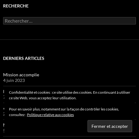
RECHERCHE
Rechercher :
DERNIERS ARTICLES
Mission accomplie
4 juin 2023
le jeu des sept erreurs
Confidentialité et cookies : ce site utilise des cookies. En continuant à utiliser
7 mai 2023
ce site Web, vous acceptez leur utilisation.
« jouet français »
Pour en savoir plus, notamment sur la façon de contrôler les cookies,
2 avril 2023
consultez :
Politique relative aux cookies
Mobilité douce
5 mars 2023