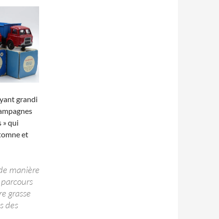
Ayant grandi
 campagnes
 » qui
utomne et
s de manière
 parcours
re grasse
cs des