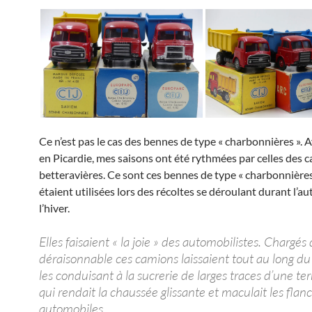
Ce n’est pas le cas des bennes de type « charbonnières ». 
en Picardie, mes saisons ont été rythmées par celles des
betteravières. Ce sont ces bennes de type « charbonnières
étaient utilisées lors des récoltes se déroulant durant l’a
l’hiver.
Elles faisaient « la joie » des automobilistes. Chargé
déraisonnable ces camions laissaient tout au long du
les conduisant à la sucrerie de larges traces d’une ter
qui rendait la chaussée glissante et maculait les flan
automobiles.