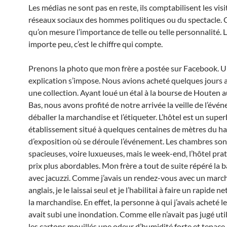
Les médias ne sont pas en reste, ils comptabilisent les visi
réseaux sociaux des hommes politiques ou du spectacle. C’
qu’on mesure l’importance de telle ou telle personnalité.
importe peu, c’est le chiffre qui compte.
Prenons la photo que mon frère a postée sur Facebook. 
explication s’impose. Nous avions acheté quelques jours
une collection. Ayant loué un étal à la bourse de Houten 
Bas, nous avons profité de notre arrivée la veille de l’év
déballer la marchandise et l’étiqueter. L’hôtel est un supe
établissement situé à quelques centaines de mètres du ha
d’exposition où se déroule l’événement. Les chambres son
spacieuses, voire luxueuses, mais le week-end, l’hôtel pra
prix plus abordables. Mon frère a tout de suite répéré la 
avec jacuzzi. Comme j’avais un rendez-vous avec un mar
anglais, je le laissai seul et je l’habilitai à faire un rapide 
la marchandise. En effet, la personne à qui j’avais acheté l
avait subi une inondation. Comme elle n’avait pas jugé util
les cartons mouillés une odeur d’humidité forte et tenace 