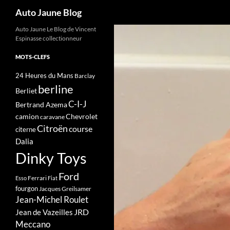
Recherche
Auto Jaune Blog
Auto Jaune Le Blog de Vincent
Espinasse collectionneur
MOTS-CLEFS
24 Heures du Mans
Barclay
berline
Berliet
C-I-J
Bertrand Azema
camion
Chevrolet
caravane
Citroën
course
citerne
Dalia
Dinky Toys
Ford
Ferrari
Esso
Fiat
fourgon
Jacques Greilsamer
Jean-Michel Roulet
JRD
Jean de Vazeilles
Meccano