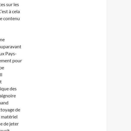
tes sur les
est à cela
 Le contenu
Une
 auparavant
aux Pays-
énement pour
rbe
ll
t
tique des
baignoire
chand
nettoyage de
e matériel
e de jeter
avait