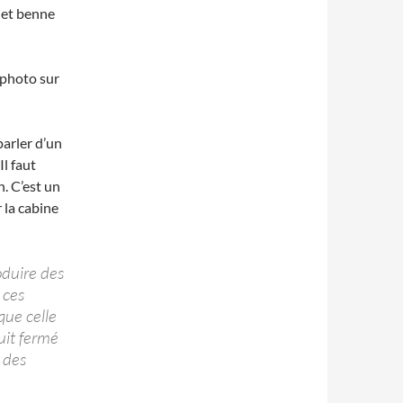
 et benne
 photo sur
parler d’un
Il faut
. C’est un
 la cabine
oduire des
 ces
que celle
uit fermé
d des