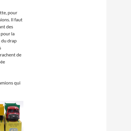
tte, pour
ons. Il faut
ant des
 pour la
p du drap
s
crachent de
lée
camions qui