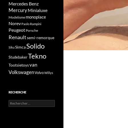
Mercedes Benz
Mercury
Minialuxe
monoplace
Modelisme
Norev
Paolo Rampini
Peugeot
Porsche
Renault
semi-remorque
Solido
Simca
Siku
Tekno
Studebaker
van
Tootsietoys
Volkswagen
Volvo
Willys
RECHERCHE
Rechercher :