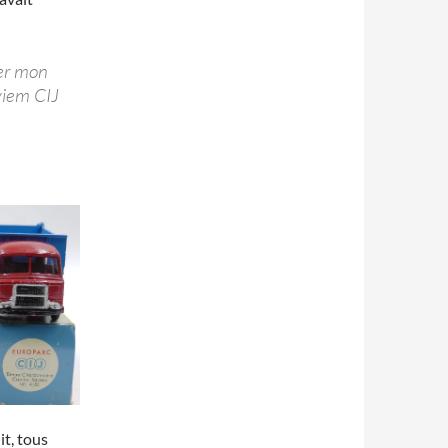
ver mon
viem CIJ
t, tous