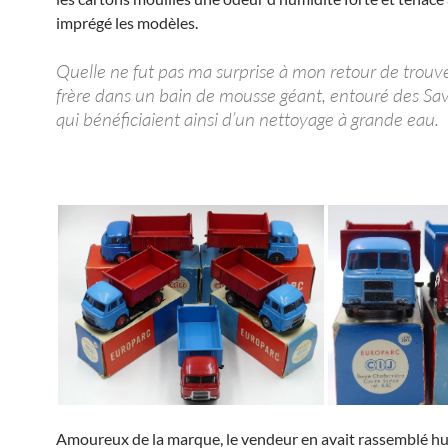
imprégé les modèles.
Quelle ne fut pas ma surprise à mon retour de trou
frère dans un bain de mousse géant, entouré des Sa
qui bénéficiaient ainsi d’un nettoyage à grande eau.
Amoureux de la marque, le vendeur en avait rassemblé hui