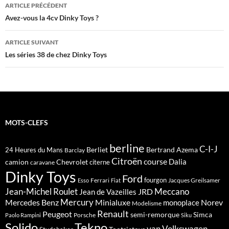
Navigation
ARTICLE PRÉCÉDENT
des
Avez-vous la 4cv Dinky Toys ?
articles
ARTICLE SUIVANT
Les séries 38 de chez Dinky Toys
MOTS-CLEFS
berline
C-I-J
Berliet
Bertrand Azema
24 Heures du Mans
Barclay
Citroën
course
Dalia
camion
Chevrolet
citerne
caravane
Dinky Toys
Ford
fourgon
Ferrari
Jacques Greilsamer
Esso
Fiat
Meccano
Jean-Michel Roulet
JRD
Jean de Vazeilles
Mercedes Benz
Mercury
Minialuxe
Norev
monoplace
Modelisme
Renault
Peugeot
semi-remorque
Simca
Porsche
Paolo Rampini
Siku
Solido
Tekno
van
Volkswagen