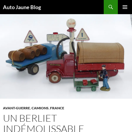
Recherche
Auto Jaune Blog
ALLER
MENU
AU
PRINCI
CONTENU
AVANT-GUERRE
,
CAMIONS
,
FRANCE
UN BERLIET
INDÉMOLISSABLE