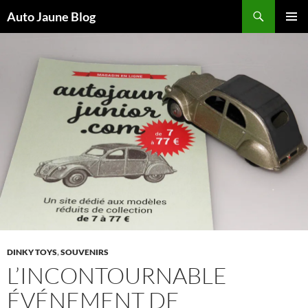
Recherche
Auto Jaune Blog
ALLER
MENU
AU
PRINCI
CONTENU
DINKY TOYS
,
SOUVENIRS
L’INCONTOURNABLE
ÉVÉNEMENT DE