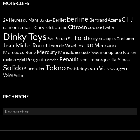
MOTS-CLEFS
berline
C-I-J
Berliet
Bertrand Azema
24 Heures du Mans
Barclay
Citroën
course
Dalia
camion
Chevrolet
citerne
caravane
Dinky Toys
Ford
fourgon
Ferrari
Jacques Greilsamer
Esso
Fiat
Meccano
Jean-Michel Roulet
JRD
Jean de Vazeilles
Mercedes Benz
Mercury
Minialuxe
Norev
monoplace
Modelisme
Renault
Peugeot
semi-remorque
Simca
Porsche
Paolo Rampini
Siku
Solido
Tekno
van
Volkswagen
Tootsietoys
Studebaker
Volvo
Willys
RECHERCHE
Rechercher :