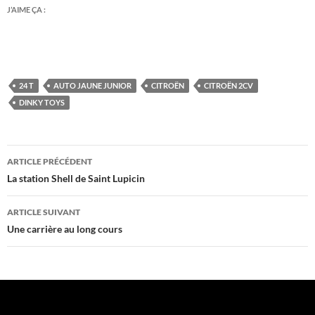
J’AIME ÇA :
24 T
AUTO JAUNE JUNIOR
CITROËN
CITROËN 2CV
DINKY TOYS
Navigation
ARTICLE PRÉCÉDENT
des
La station Shell de Saint Lupicin
articles
ARTICLE SUIVANT
Une carrière au long cours