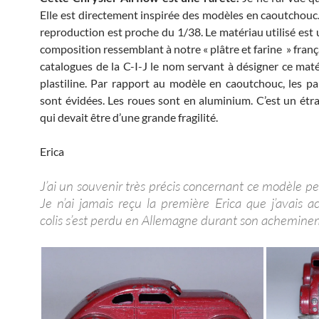
Elle est directement inspirée des modèles en caoutchouc. 
reproduction est proche du 1/38. Le matériau utilisé est 
composition ressemblant à notre « plâtre et farine » franç
catalogues de la C-I-J le nom servant à désigner ce matér
plastiline. Par rapport au modèle en caoutchouc, les par
sont évidées. Les roues sont en aluminium. C’est un étr
qui devait être d’une grande fragilité.
Erica
J’ai un souvenir très précis concernant ce modèle pe
Je n’ai jamais reçu la première Erica que j’avais a
colis s’est perdu en Allemagne durant son achemine