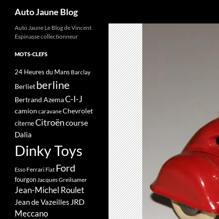
Recherche
Auto Jaune Blog
Auto Jaune Le Blog de Vincent
Espinasse collectionneur
MOTS-CLEFS
24 Heures du Mans
Barclay
berline
Berliet
C-I-J
Bertrand Azema
camion
Chevrolet
caravane
Citroën
course
citerne
Dalia
Dinky Toys
Ford
Ferrari
Esso
Fiat
fourgon
Jacques Greilsamer
Jean-Michel Roulet
JRD
Jean de Vazeilles
Meccano