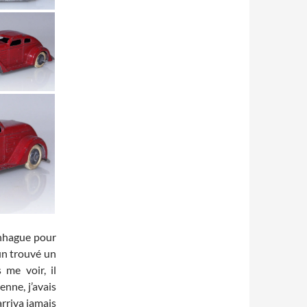
enhague pour
in trouvé un
 me voir, il
enne, j’avais
arriva jamais