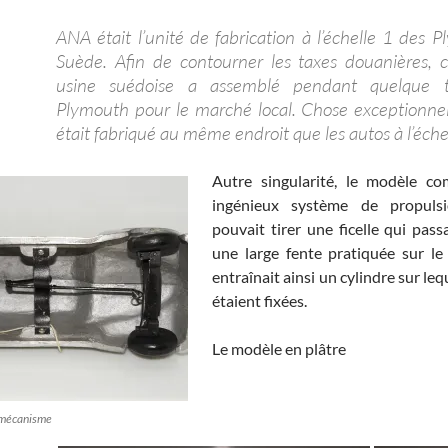
ANA était l’unité de fabrication à l’échelle 1 des 
Suède. Afin de contourner les taxes douanières, c
usine suédoise a assemblé pendant quelque 
Plymouth pour le marché local. Chose exceptionnell
était fabriqué au même endroit que les autos à l’éche
Autre singularité, le modèle co
ingénieux système de propulsi
pouvait tirer une ficelle qui pass
une large fente pratiquée sur le p
entraînait ainsi un cylindre sur leq
étaient fixées.
Le modèle en plâtre
 mécanisme