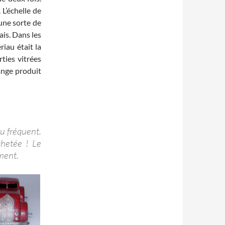
L’échelle de
une sorte de
ais. Dans les
iau était la
ties vitrées
ange produit
u fréquent.
chetée ! Le
ment.