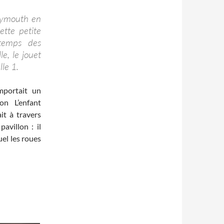
Plymouth en
ette petite
temps des
e, le jouet
lle 1.
mportait un
on L’enfant
ait à travers
avillon : il
uel les roues