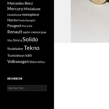
Mercedes Benz
Mercury
Minialuxe
monoplace
Modelisme
Norev
Paolo Rampini
Peugeot
Porsche
Renault
semi-remorque
Solido
Simca
Siku
Tekno
Studebaker
van
Tootsietoys
Volkswagen
Volvo
Willys
RECHERCHE
Rechercher :