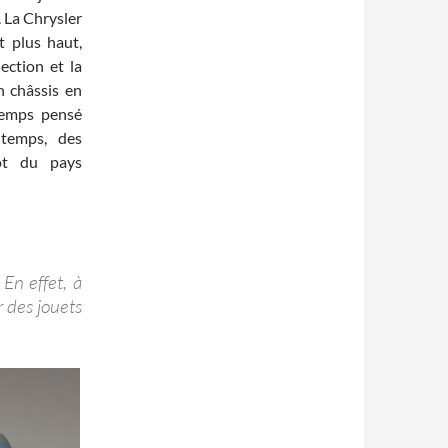
. La Chrysler
t plus haut,
jection et la
n châssis en
temps pensé
 temps, des
tôt du pays
 En effet, à
r des jouets