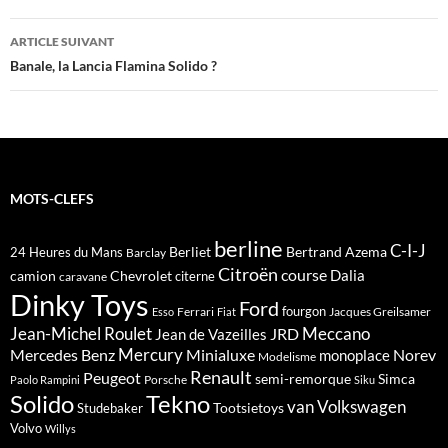
articles
ARTICLE SUIVANT
Banale, la Lancia Flamina Solido ?
MOTS-CLEFS
berline
C-I-J
Berliet
Bertrand Azema
24 Heures du Mans
Barclay
Citroën
course
Dalia
camion
Chevrolet
citerne
caravane
Dinky Toys
Ford
fourgon
Ferrari
Jacques Greilsamer
Esso
Fiat
Meccano
Jean-Michel Roulet
JRD
Jean de Vazeilles
Mercedes Benz
Mercury
Minialuxe
Norev
monoplace
Modelisme
Renault
Peugeot
semi-remorque
Simca
Porsche
Paolo Rampini
Siku
Solido
Tekno
van
Volkswagen
Tootsietoys
Studebaker
Volvo
Willys