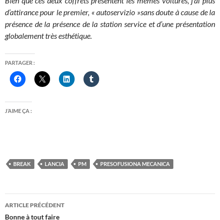
Bien que ces deux coffrets présentent les mêmes voitures, j’ai plus
d’attirance pour le premier, « autoservizio »sans doute à cause de la
présence de la présence de la station service et d’une présentation
globalement très esthétique.
PARTAGER :
J’AIME ÇA :
BREAK
LANCIA
PM
PRESOFUSIONA MECANICA
Navigation
ARTICLE PRÉCÉDENT
des
Bonne à tout faire