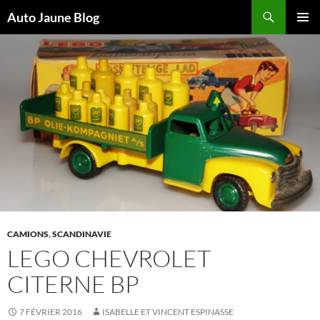
Recherche
Auto Jaune Blog
ALLER
MENU
AU
PRINCI
CONTENU
CAMIONS
,
SCANDINAVIE
LEGO CHEVROLET
CITERNE BP
7 FÉVRIER 2016
ISABELLE ET VINCENT ESPINASSE