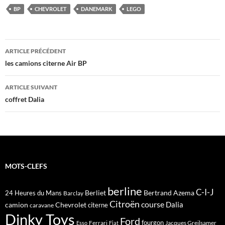
BP
CHEVROLET
DANEMARK
LEGO
Navigation
ARTICLE PRÉCÉDENT
des
les camions citerne Air BP
articles
ARTICLE SUIVANT
coffret Dalia
MOTS-CLEFS
berline
C-I-J
Berliet
Bertrand Azema
24 Heures du Mans
Barclay
Citroën
course
Dalia
camion
Chevrolet
citerne
caravane
Dinky Toys
Ford
fourgon
Ferrari
Jacques Greilsamer
Esso
Fiat