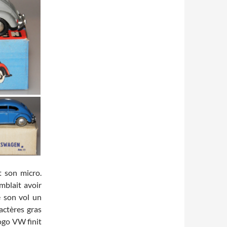
t son micro.
emblait avoir
e son vol un
actères gras
logo VW finit