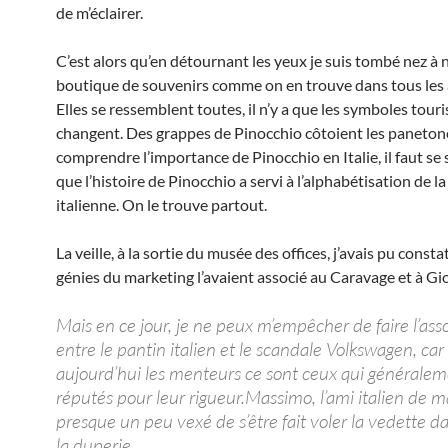
de m’éclairer.
C’est alors qu’en détournant les yeux je suis tombé nez à 
boutique de souvenirs comme on en trouve dans tous les 
Elles se ressemblent toutes, il n’y a que les symboles tour
changent. Des grappes de Pinocchio côtoient les paneton
comprendre l’importance de Pinocchio en Italie, il faut se
que l’histoire de Pinocchio a servi à l’alphabétisation de l
italienne. On le trouve partout.
La veille, à la sortie du musée des offices, j’avais pu const
génies du marketing l’avaient associé au Caravage et à Gio
Mais en ce jour, je ne peux m’empêcher de faire l’ass
entre le pantin italien et le scandale Volkswagen, car
aujourd’hui les menteurs ce sont ceux qui généralem
réputés pour leur rigueur.Massimo, l’ami italien de ma 
presque un peu vexé de s’être fait voler la vedette da
la duperie.