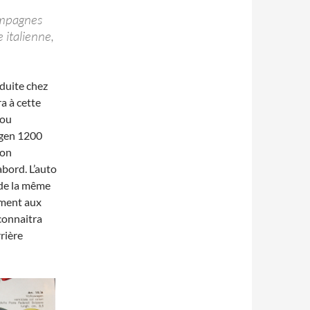
campagnes
 italienne,
duite chez
a à cette
 ou
wagen 1200
 on
abord. L’auto
de la même
ement aux
 connaitra
rière