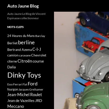
Recherche
Auto Jaune Blog
Auto Jaune Le Blog de Vincent
Espinasse collectionneur
MOTS-CLEFS
24 Heures du Mans
Barclay
berline
Berliet
C-I-J
Bertrand Azema
camion
Chevrolet
caravane
Citroën
course
citerne
Dalia
Dinky Toys
Ford
Ferrari
Esso
Fiat
fourgon
Jacques Greilsamer
Jean-Michel Roulet
JRD
Jean de Vazeilles
Meccano