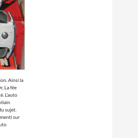
on. Ainsi la
r, La fée
é. L’auto
vilain
du sujet.
 menti sur
auto