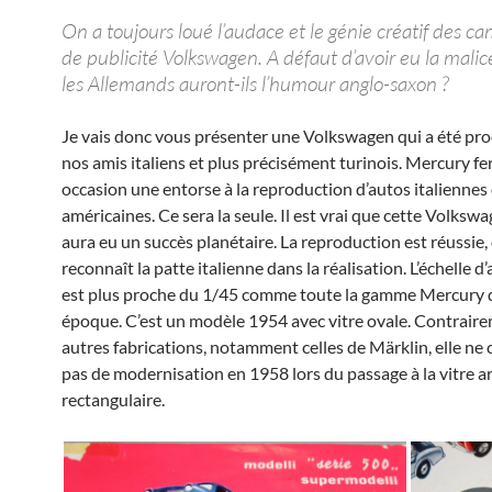
On a toujours loué l’audace et le génie créatif des 
de publicité Volkswagen. A défaut d’avoir eu la malice
les Allemands auront-ils l’humour anglo-saxon ?
Je vais donc vous présenter une Volkswagen qui a été pro
nos amis italiens et plus précisément turinois. Mercury fer
occasion une entorse à la reproduction d’autos italiennes
américaines. Ce sera la seule. Il est vrai que cette Volks
aura eu un succès planétaire. La reproduction est réussie,
reconnaît la patte italienne dans la réalisation. L’échelle d’
est plus proche du 1/45 comme toute la gamme Mercury 
époque. C’est un modèle 1954 avec vitre ovale. Contrair
autres fabrications, notamment celles de Märklin, elle ne
pas de modernisation en 1958 lors du passage à la vitre ar
rectangulaire.