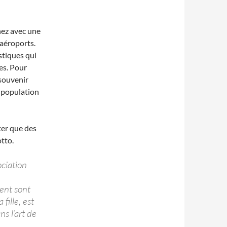
nez avec une
aéroports.
istiques qui
es. Pour
 souvenir
a population
ater que des
tto.
ociation
ent sont
fille, est
ns l’art de