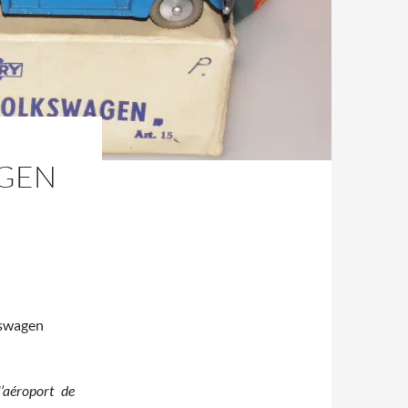
AGEN
kswagen
’aéroport de