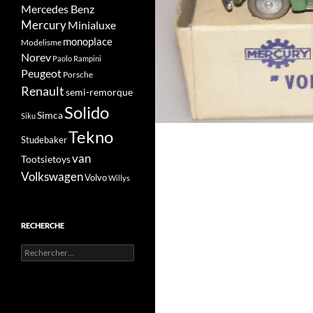
Mercedes Benz
Mercury
Minialuxe
monoplace
Modelisme
Norev
Paolo Rampini
Peugeot
Porsche
Renault
semi-remorque
Solido
Simca
Siku
Tekno
Studebaker
van
Tootsietoys
Volkswagen
Volvo
Willys
RECHERCHE
Rechercher :