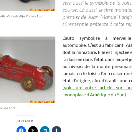
sera aussi le symbole de la voit
course. Là aussi, le titre mondial
premier de Juan-Manuel Fangi
elle-Zélande Alfa Romeo 158
sûrement le prétexte à cette re
L’auto symbolise à merveill
automobile. C’est au fabricant Ala
doit la miniature. Elle est injectée
l’ai laissée dans l’état dans lequel je
au niveau de la monte pneumatiq
jamais eu le loisir d’en croiser u
état d’origine, afin d’établir une
(voir un autre article sur u
monoplace d’Amérique du Sud)
 Romeo 158
PARTAGER :