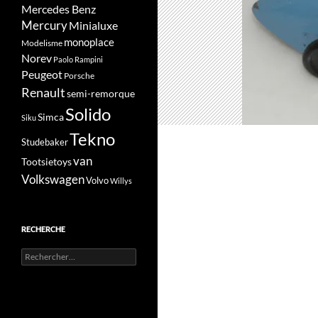
Mercedes Benz
Mercury
Minialuxe
monoplace
Modelisme
Norev
Paolo Rampini
Peugeot
Porsche
Renault
semi-remorque
Solido
Simca
Siku
Tekno
Studebaker
van
Tootsietoys
Volkswagen
Volvo
Willys
RECHERCHE
Rechercher :