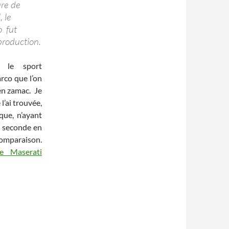
ure de
, le
o fut
production.
e le sport
rco que l’on
 en zamac. Je
 l’ai trouvée,
ue, n’ayant
ne seconde en
 comparaison.
ne Maserati