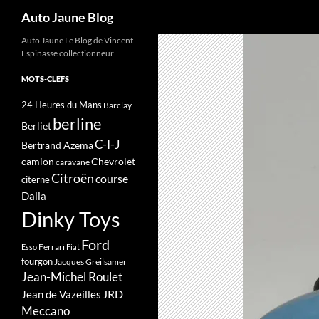
Recherche
Auto Jaune Blog
Auto Jaune Le Blog de Vincent
Espinasse collectionneur
MOTS-CLEFS
24 Heures du Mans
Barclay
berline
Berliet
C-I-J
Bertrand Azema
camion
Chevrolet
caravane
Citroën
course
citerne
Dalia
Dinky Toys
Ford
Ferrari
Esso
Fiat
fourgon
Jacques Greilsamer
Jean-Michel Roulet
JRD
Jean de Vazeilles
Meccano