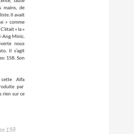
tenté, faute
s mains, de
ste. Il avait
rse » comme
C’était « la »
i-Ang Minic.
uverte nous
o. Il s’agit
meo 158. Son
 cette Alfa
roduite par
 rien sur ce
meo 158