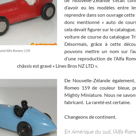
de Nouvelle-Zélande s’était con
d’avoir eu les modèles entre le
reprendre dans son ouvrage cette li
donc mentionné « auto de cou
cela devait figurer sur le catalogue. 
voiture de course du catalogue Tr
Désormais, grâce à cette déco
land Alfa Romeo 158
pouvons mettre un nom sur l’aut
d’une reproduction de l’Alfa Ro
châssis est gravé « Lines Bros NZ LTD ».
De Nouvelle-Zélande également,
Romeo 159 de couleur bleue, p
Mighty Miniature. Nous ne savons
fabricant. La rareté est certaine.
Changeons de continent.
En Amérique du sud, l’Alfa Ro