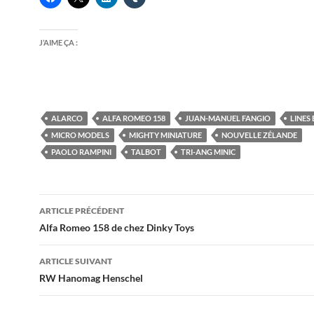
J’AIME ÇA :
ALARCO
ALFA ROMEO 158
JUAN-MANUEL FANGIO
LINES
MICRO MODELS
MIGHTY MINIATURE
NOUVELLE ZÉLANDE
PAOLO RAMPINI
TALBOT
TRI-ANG MINIC
Navigation
ARTICLE PRÉCÉDENT
des
Alfa Romeo 158 de chez Dinky Toys
articles
ARTICLE SUIVANT
RW Hanomag Henschel