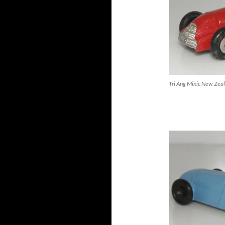
Tri Ang Minic New Zea