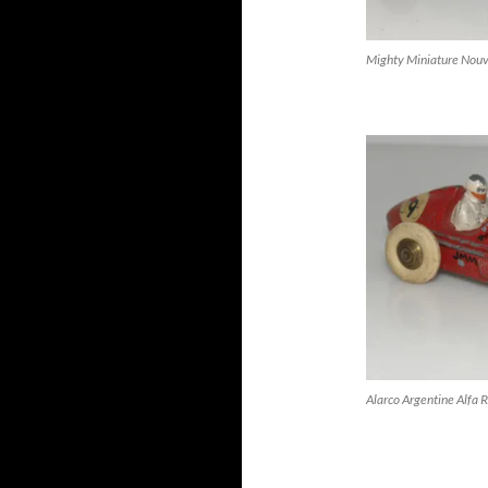
Mighty Miniature Nouv
Alarco Argentine Alfa