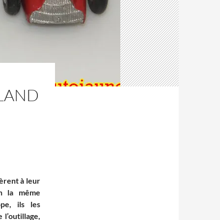
ALAND
èrent à leur
on la même
e, ils les
l’outillage,