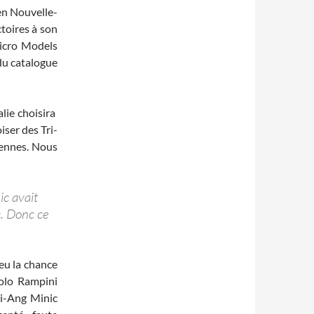
en Nouvelle-
ctoires à son
Micro Models
 du catalogue
alie choisira
oiser des Tri-
iennes. Nous
ic avait
c. Donc ce
 eu la chance
olo Rampini
ri-Ang Minic