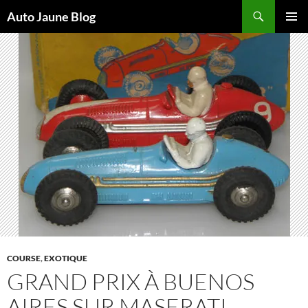
Recherche
Auto Jaune Blog
ALLER
MENU
AU
PRINCI
CONTENU
COURSE
,
EXOTIQUE
GRAND PRIX À BUENOS
AIRES SUR MASERATI