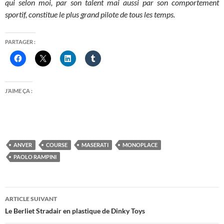
qui selon moi, par son talent mai aussi par son comportement
sportif, constitue le plus grand pilote de tous les temps.
PARTAGER :
J’AIME ÇA :
ANVER
COURSE
MASERATI
MONOPLACE
PAOLO RAMPINI
Navigation
ARTICLE SUIVANT
des
Le Berliet Stradair en plastique de Dinky Toys