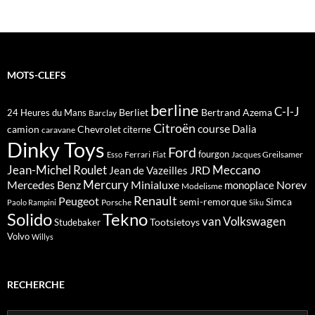
articles
MOTS-CLEFS
berline
C-I-J
Berliet
Bertrand Azema
24 Heures du Mans
Barclay
Citroën
course
Dalia
camion
Chevrolet
citerne
caravane
Dinky Toys
Ford
fourgon
Ferrari
Jacques Greilsamer
Esso
Fiat
Meccano
Jean-Michel Roulet
JRD
Jean de Vazeilles
Mercedes Benz
Mercury
Minialuxe
Norev
monoplace
Modelisme
Renault
Peugeot
semi-remorque
Simca
Porsche
Paolo Rampini
Siku
Solido
Tekno
van
Volkswagen
Tootsietoys
Studebaker
Volvo
Willys
RECHERCHE