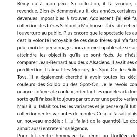
Rémy ou à mon père. Sa collection, il l’a vendue, re
revendue. Bien évidemment, au fil des années, certaines
devenues impossibles à trouver. Adolescent j’ai été fa
collection des frères Schlumf à Mulhouse. J’ai visité cet en
l’ouverture au public. Plus encore que le spectacle les a
c’est la volonté incroyable de ces deux frères qui m’a fasc
pour moi des personnages hors norme, capables de se su
atteindre les objectifs qu’ils se sont fixés. Je n’hés
comparer Jean-Bernard aux deux Alsaciens. Il avait ses
prédilection. Il aimait les Mercury, les Spot-On, les Sol
Toys. Il a également cherché à avoir toutes les décl
couleurs des Solido ou des Spot-On. Je le revois co
nuances infimes de couleur, orientant les modèles à la lum
sorte qu’il finissait toujours par trouver une petite varian
Mais il lui fallait toutes les variantes et je pense qu’il fut
collectionner les variantes de moules. Cela lui faisait plais
un nouveau modèle : il lui fallait de la quantité. Le do
aimait aussi entretenir sa légende.
Pour lui rendre hommage, j’ai réuni un florilège de