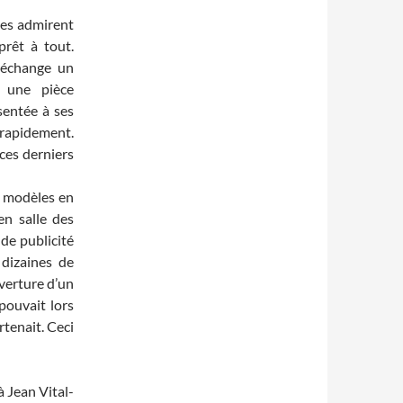
res admirent
 prêt à tout.
 échange un
 une pièce
sentée à ses
 rapidement.
ces derniers
s modèles en
en salle des
 de publicité
 dizaines de
verture d’un
pouvait lors
tenait. Ceci
à Jean Vital-