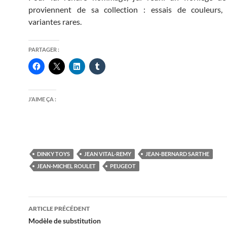
proviennent de sa collection : essais de couleurs, 
variantes rares.
PARTAGER :
J’AIME ÇA :
DINKY TOYS
JEAN VITAL-REMY
JEAN-BERNARD SARTHE
JEAN-MICHEL ROULET
PEUGEOT
Navigation
ARTICLE PRÉCÉDENT
des
Modèle de substitution