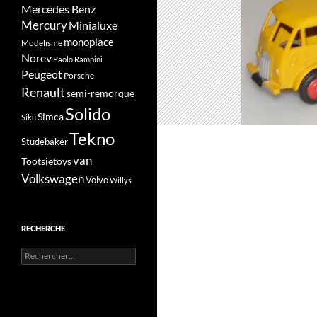
Mercedes Benz
Mercury
Minialuxe
monoplace
Modelisme
Norev
Paolo Rampini
Peugeot
Porsche
Renault
semi-remorque
Solido
Simca
Siku
Tekno
Studebaker
van
Tootsietoys
Volkswagen
Volvo
Willys
RECHERCHE
Rechercher :