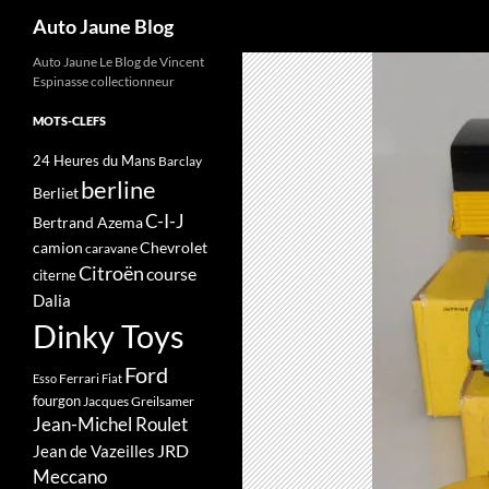
Recherche
Auto Jaune Blog
Auto Jaune Le Blog de Vincent
Espinasse collectionneur
MOTS-CLEFS
24 Heures du Mans
Barclay
berline
Berliet
C-I-J
Bertrand Azema
camion
Chevrolet
caravane
Citroën
course
citerne
Dalia
Dinky Toys
Ford
Ferrari
Esso
Fiat
fourgon
Jacques Greilsamer
Jean-Michel Roulet
JRD
Jean de Vazeilles
Meccano