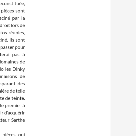
constituée,
 pièces sont
sciné par la
droit lors de
utos réunies,
iné. Ils sont
rpasser pour
iterai pas à
 domaines de
ido les Dinky
inaisons de
mparant des
ière de telle
te de teinte.
 le premier à
ir d’acquérir
cteur Sarthe
 pièces qui