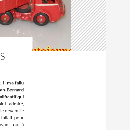
S
Il m’a fallu
Jean-Bernard
ificatif qui
int, admiré,
le devant le
 fallait pour
avant tout à