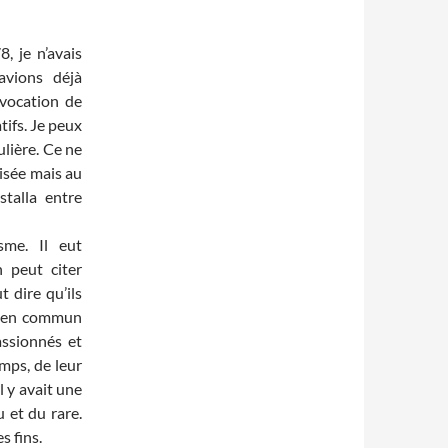
, je n’avais
avions déjà
évocation de
tifs. Je peux
ulière. Ce ne
isée mais au
stalla entre
sme. Il eut
n peut citer
 dire qu’ils
nt en commun
assionnés et
mps, de leur
l y avait une
 et du rare.
s fins.