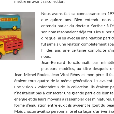
mettre en avant sa collection.
Nous avons fait sa connaissance en 1978
que quinze ans. Bien entendu nous 
entendu parler du docteur Sarthe : à l’
son nom résonnaient déjà tous les superla
dire que j’ai eu avec lui une relation partic
fut jamais une relation complètement apa
fil des ans une certaine complicité s’in
nous.
Jean-Bernard fonctionnait par miméti
plusieurs modèles, au titre desquels o
Jean-Michel Roulet, Jean Vital-Rémy et mon père. Il faut
étaient tous quatre de la même génération. Ils avaie
une vision « volontaire » de la collection. Ils étaient p
n’hésitaient pas à consacrer une grande partie de leur te
énergie et de leurs moyens à rassembler des miniatures. I
forme d’émulation entre eux : ils avaient le goût du beau
Mais chacun avait sa personnalité et sa façon d’arriver à se