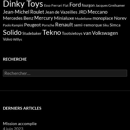
Dinky Toys
Ford
fourgon
Ferrari
Jacques Greilsamer
Esso
Fiat
Meccano
Jean-Michel Roulet
JRD
Jean de Vazeilles
Mercedes Benz
Mercury
Minialuxe
Norev
monoplace
Modelisme
Renault
Peugeot
semi-remorque
Simca
Porsche
Paolo Rampini
Siku
Solido
Tekno
van
Volkswagen
Tootsietoys
Studebaker
Volvo
Willys
RECHERCHE
Rechercher :
DERNIERS ARTICLES
Mission accomplie
4 juin 2023