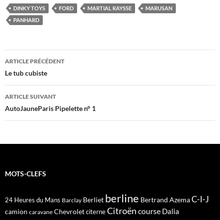
DINKY TOYS
FORD
MARTIAL RAYSSE
MARUSAN
PANHARD
Navigation
ARTICLE PRÉCÉDENT
des
Le tub cubiste
articles
ARTICLE SUIVANT
AutoJauneParis Pipelette n° 1
MOTS-CLEFS
berline
C-I-J
Berliet
Bertrand Azema
24 Heures du Mans
Barclay
Citroën
course
Dalia
camion
Chevrolet
citerne
caravane