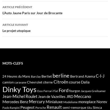
Navigation
ARTICLE PRÉCÉDENT
des
L’Auto Jaune Paris sur Jour de Brocante
articles
ARTICLE SUIVANT
Le projet utopique
MOTS-CLEFS
berline
C-I-J
Berliet
Bertrand Azema
24 Heures du Mans
Barclay
Citroën
course
Dalia
camion
Chevrolet
citerne
caravane
Dinky Toys
Ford
fourgon
Ferrari
Jacques Greilsamer
Esso
Fiat
Meccano
Jean-Michel Roulet
JRD
Jean de Vazeilles
Mercedes Benz
Mercury
Minialuxe
Norev
monoplace
Modelisme
Renault
Peugeot
semi-remorque
Simca
Porsche
Paolo Rampini
Siku