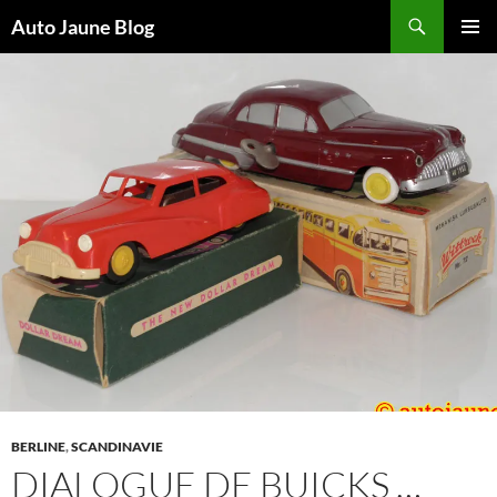
Recherche
Auto Jaune Blog
ALLER
MENU
AU
PRINCI
CONTENU
BERLINE
,
SCANDINAVIE
DIALOGUE DE BUICKS …