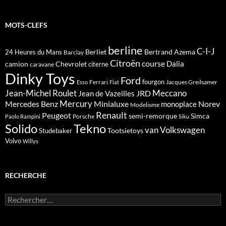
MOTS-CLEFS
berline
C-I-J
Berliet
Bertrand Azema
24 Heures du Mans
Barclay
Citroën
course
Dalia
camion
Chevrolet
citerne
caravane
Dinky Toys
Ford
fourgon
Ferrari
Jacques Greilsamer
Esso
Fiat
Meccano
Jean-Michel Roulet
JRD
Jean de Vazeilles
Mercedes Benz
Mercury
Minialuxe
Norev
monoplace
Modelisme
Renault
Peugeot
semi-remorque
Simca
Porsche
Paolo Rampini
Siku
Solido
Tekno
van
Volkswagen
Tootsietoys
Studebaker
Volvo
Willys
RECHERCHE
Rechercher :