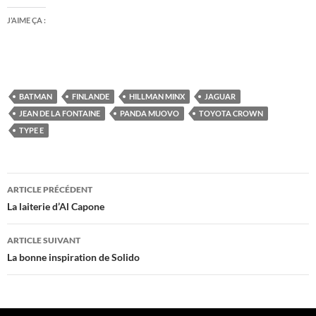
J’AIME ÇA :
BATMAN
FINLANDE
HILLMAN MINX
JAGUAR
JEAN DE LA FONTAINE
PANDA MUOVO
TOYOTA CROWN
TYPE E
Navigation
ARTICLE PRÉCÉDENT
des
La laiterie d’Al Capone
articles
ARTICLE SUIVANT
La bonne inspiration de Solido