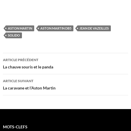
ASTON MARTIN
ASTON MARTIN DB5
JEAN DE VAZEILLES
SOLIDO
Navigation
ARTICLE PRÉCÉDENT
des
La chauve souris et le panda
articles
ARTICLE SUIVANT
La caravane et l’Aston Martin
MOTS-CLEFS