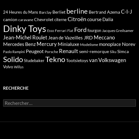
berline
C-I-J
Berliet
Bertrand Azema
24 Heures du Mans
Barclay
Citroën
course
Dalia
camion
Chevrolet
citerne
caravane
Dinky Toys
Ford
fourgon
Ferrari
Jacques Greilsamer
Esso
Fiat
Meccano
Jean-Michel Roulet
JRD
Jean de Vazeilles
Mercedes Benz
Mercury
Minialuxe
Norev
monoplace
Modelisme
Renault
Peugeot
semi-remorque
Simca
Porsche
Paolo Rampini
Siku
Solido
Tekno
van
Volkswagen
Tootsietoys
Studebaker
Volvo
Willys
RECHERCHE
Rechercher :