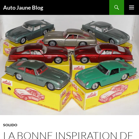
Recherche
Auto Jaune Blog
ALLER
MENU
AU
PRINCI
CONTENU
SOLIDO
LA BONNE INSPIRATION DE