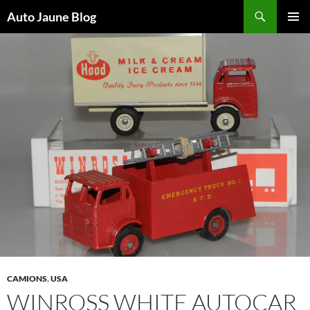
Recherche
Auto Jaune Blog
ALLER
MENU
AU
PRINCI
CONTENU
CAMIONS
,
USA
WINROSS WHITE AUTOCAR