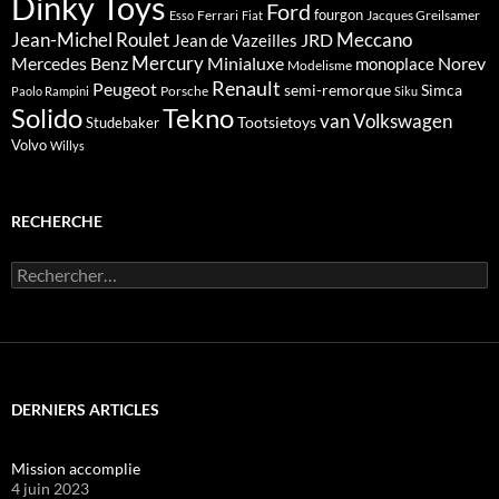
Dinky Toys
Ford
fourgon
Ferrari
Jacques Greilsamer
Esso
Fiat
Meccano
Jean-Michel Roulet
JRD
Jean de Vazeilles
Mercedes Benz
Mercury
Minialuxe
Norev
monoplace
Modelisme
Renault
Peugeot
semi-remorque
Simca
Porsche
Paolo Rampini
Siku
Solido
Tekno
van
Volkswagen
Tootsietoys
Studebaker
Volvo
Willys
RECHERCHE
Rechercher :
DERNIERS ARTICLES
Mission accomplie
4 juin 2023