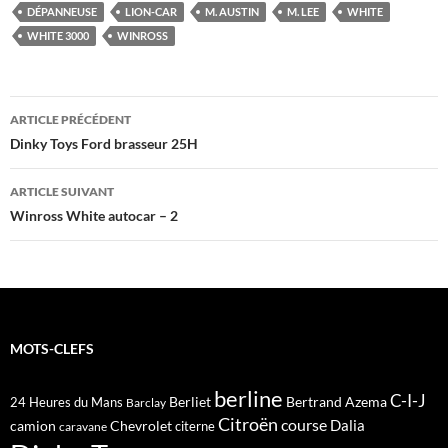
DÉPANNEUSE
LION-CAR
M. AUSTIN
M. LEE
WHITE
WHITE 3000
WINROSS
Navigation
ARTICLE PRÉCÉDENT
des
Dinky Toys Ford brasseur 25H
articles
ARTICLE SUIVANT
Winross White autocar – 2
MOTS-CLEFS
berline
C-I-J
Berliet
Bertrand Azema
24 Heures du Mans
Barclay
Citroën
course
Dalia
camion
Chevrolet
citerne
caravane