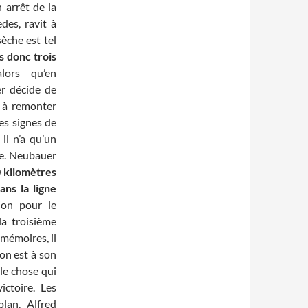
 arrêt de la
des, ravit à
sèche est tel
 donc trois
lors qu’en
er décide de
e à remonter
es signes de
 il n’a qu’un
te. Neubauer
 kilomètres
ans la ligne
ion pour le
la troisième
 mémoires, il
ion est à son
ule chose qui
ictoire. Les
lan. Alfred