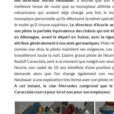
son directeur Alfred Neubauer.
Il estime que son 
meilleure tenue de route que sa monoplace attitrée e
mécaniciens qui avaient déjà changé une fois le m
monoplace personnelle qu’ils effectuent la même opérati
le mulet qu’il trouve supérieur.
Le directeur d’écurie as
son pilote la parfaite équivalence des châssis qui ont é
en Allemagne, avant le départ en Suisse, avec la rigu
attribue généralement à nos amis germaniques.
Mais rie
comme une diva, le pilote maintient ses exigences. Les
travailleront toute la nuit. L’autre grand pilote de l’écu
Rudolf Caracciola, sent à ce moment que malgré son anc
l’écurie, son cadet de 10 ans bénéficie d’une position pr
demande alors que l’on change également son mot
Neubauer a une explication très ferme avec son pilote et 
A cet instant, le clan Mercedes comprend que le
Caracciola courra pour lui et non pour son employeur.