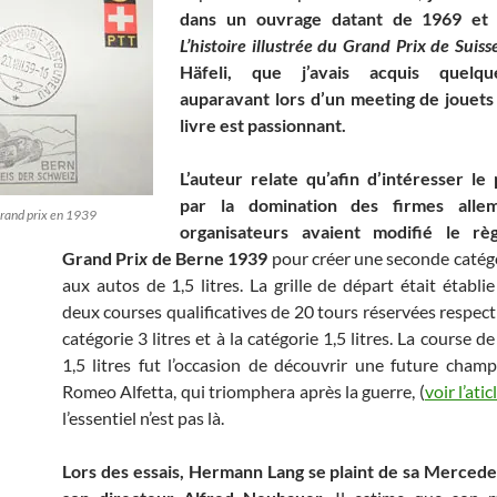
dans un ouvrage datant de 1969 et i
L’histoire illustrée du Grand Prix de Suiss
Häfeli, que j’avais acquis quelq
auparavant lors d’un meeting de jouets
livre est passionnant.
L’auteur relate qu’afin d’intéresser le 
par la domination des firmes allem
 grand prix en 1939
organisateurs avaient modifié le r
Grand Pri
x
de Berne 1939
pour créer une seconde catég
aux autos de 1,5 litres. La grille de départ était établie
deux courses qualificatives de 20 tours réservées respect
catégorie 3 litres et à la catégorie 1,5 litres. La course de
1,5 litres fut l’occasion de découvrir une future champi
Romeo Alfetta, qui triomphera après la guerre, (
voir l’ati
l’essentiel n’est pas là.
Lors des essais, Hermann Lang se plaint de sa Merced