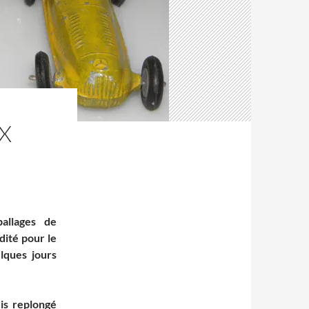
UX
allages de
dité pour le
lques jours
is replongé