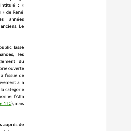
ntitulé : «
e
» de René
ues années
 anciens. Le
public lassé
andes, les
èglement du
orie ouverte
 à l’issue de
ivement à la
 la catégorie
onne, l’Alfa
cle 110
), mais
es auprès de