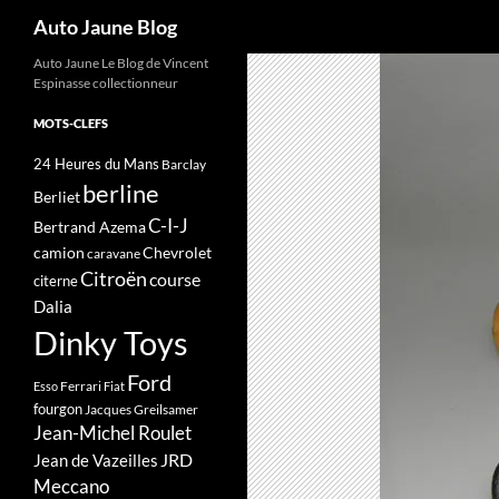
Recherche
Auto Jaune Blog
Auto Jaune Le Blog de Vincent
Espinasse collectionneur
MOTS-CLEFS
24 Heures du Mans
Barclay
berline
Berliet
C-I-J
Bertrand Azema
camion
Chevrolet
caravane
Citroën
course
citerne
Dalia
Dinky Toys
Ford
Ferrari
Esso
Fiat
fourgon
Jacques Greilsamer
Jean-Michel Roulet
JRD
Jean de Vazeilles
Meccano