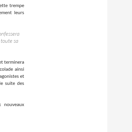
ette trempe
tement leurs
onfessera
 toute sa
et terminera
colade ainsi
agonistes et
de suite des
ux nouveaux