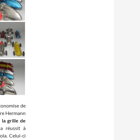
 économise de
ière Hermann
a grille de
a réussit à
la. Celui-ci