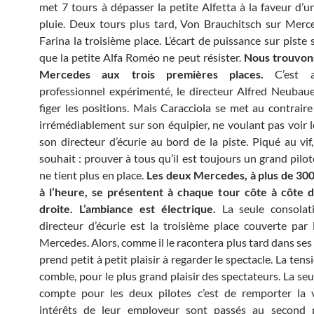
met 7 tours à dépasser la petite Alfetta à la faveur d’un
pluie. Deux tours plus tard, Von Brauchitsch sur Merce
Farina la troisième place. L’écart de puissance sur piste 
que la petite Alfa Roméo ne peut résister.
Nous trouvons
Mercedes aux trois premières places.
C’est a
professionnel expérimenté, le directeur Alfred Neubau
figer les positions. Mais Caracciola se met au contrair
irrémédiablement sur son équipier, ne voulant pas voir l
son directeur d’écurie au bord de la piste. Piqué au vif,
souhait : prouver à tous qu’il est toujours un grand pilo
ne tient plus en place.
Les deux Mercedes, à plus de 300
à l’heure, se présentent à chaque tour côte à côte d
droite. L’ambiance est électrique.
La seule consolat
directeur d’écurie est la troisième place couverte par 
Mercedes. Alors, comme il le racontera plus tard dans ses
prend petit à petit plaisir à regarder le spectacle. La tens
comble, pour le plus grand plaisir des spectateurs. La se
compte pour les deux pilotes c’est de remporter la v
intérêts de leur employeur sont passés au second p