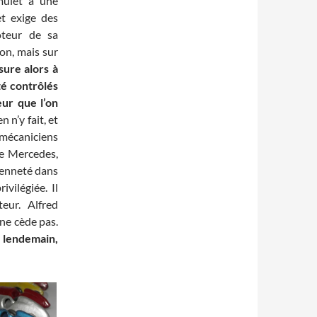
mulet a une
t exige des
oteur de sa
on, mais sur
sure alors à
té contrôlés
eur que l’on
n n’y fait, et
 mécaniciens
rie Mercedes,
ienneté dans
ivilégiée. Il
eur. Alfred
ne cède pas.
 lendemain,