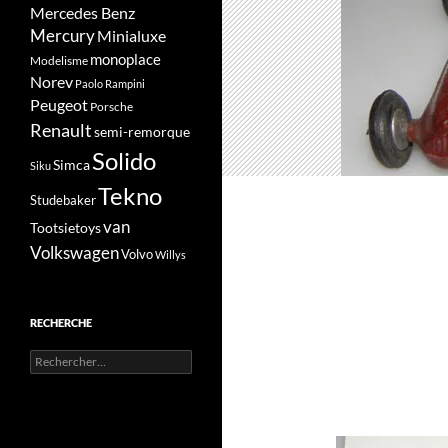
Mercedes Benz
Mercury
Minialuxe
monoplace
Modelisme
Norev
Paolo Rampini
Peugeot
Porsche
Renault
semi-remorque
Solido
Simca
Siku
Tekno
Studebaker
van
Tootsietoys
Volkswagen
Volvo
Willys
RECHERCHE
Rechercher :