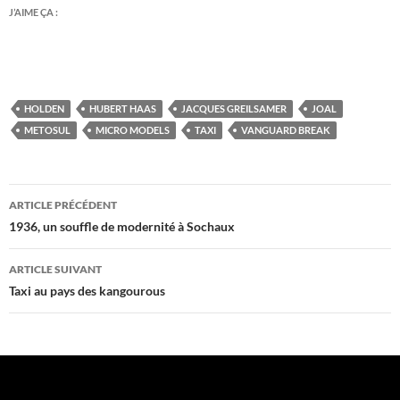
J’AIME ÇA :
HOLDEN
HUBERT HAAS
JACQUES GREILSAMER
JOAL
METOSUL
MICRO MODELS
TAXI
VANGUARD BREAK
Navigation
ARTICLE PRÉCÉDENT
des
1936, un souffle de modernité à Sochaux
articles
ARTICLE SUIVANT
Taxi au pays des kangourous