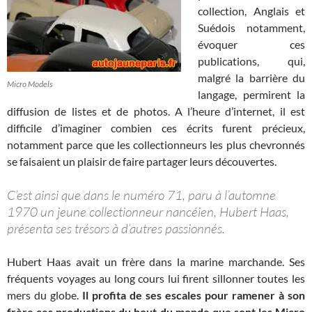
collection, Anglais et
Suédois notamment,
évoquer ces
publications, qui,
malgré la barrière du
Micro Models
langage, permirent la
diffusion de listes et de photos. A l’heure d’internet, il est
difficile d’imaginer combien ces écrits furent précieux,
notamment parce que les collectionneurs les plus chevronnés
se faisaient un plaisir de faire partager leurs découvertes.
C’est ainsi que dans le numéro 71, paru à l’automne
1970 un jeune collectionneur nancéien, Hubert Haas,
présenta ses trésors à d’autres passionnés.
Hubert Haas avait un frère dans la marine marchande. Ses
fréquents voyages au long cours lui firent sillonner toutes les
mers du globe.
Il profita de ses escales pour ramener à son
frère ces productions du bout du monde que sont les Micro