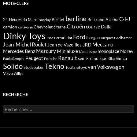
MOTS-CLEFS
berline
C-I-J
Berliet
Bertrand Azema
24 Heures du Mans
Barclay
Citroën
course
Dalia
camion
Chevrolet
citerne
caravane
Dinky Toys
Ford
fourgon
Ferrari
Jacques Greilsamer
Esso
Fiat
Meccano
Jean-Michel Roulet
JRD
Jean de Vazeilles
Mercedes Benz
Mercury
Minialuxe
Norev
monoplace
Modelisme
Renault
Peugeot
semi-remorque
Simca
Porsche
Paolo Rampini
Siku
Solido
Tekno
van
Volkswagen
Tootsietoys
Studebaker
Volvo
Willys
RECHERCHE
Rechercher :