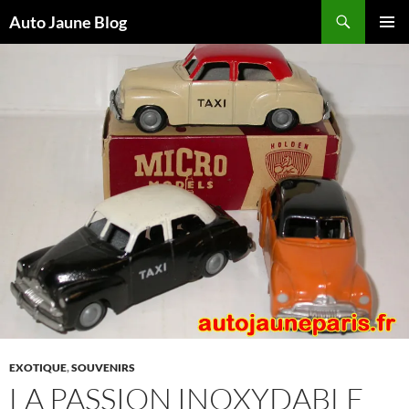
Recherche
Auto Jaune Blog
ALLER
MENU
AU
PRINCI
CONTENU
EXOTIQUE
,
SOUVENIRS
LA PASSION INOXYDABLE