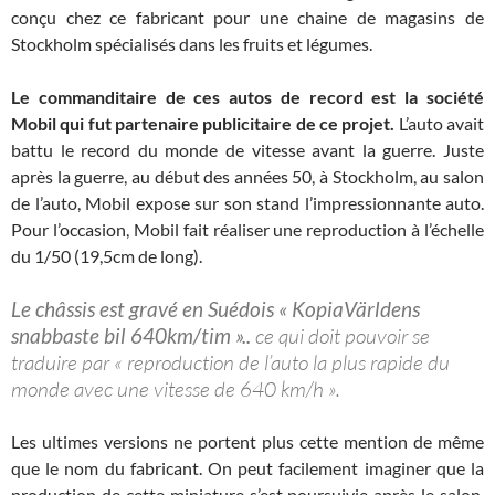
conçu chez ce fabricant pour une chaine de magasins de
Stockholm spécialisés dans les fruits et légumes.
Le commanditaire de ces autos de record est la société
Mobil qui fut partenaire publicitaire de ce projet.
L’auto avait
battu le record du monde de vitesse avant la guerre. Juste
après la guerre, au début des années 50, à Stockholm, au salon
de l’auto, Mobil expose sur son stand l’impressionnante auto.
Pour l’occasion, Mobil fait réaliser une reproduction à l’échelle
du 1/50 (19,5cm de long).
Le châssis est gravé en Suédois « KopiaVärldens
snabbaste bil 640km/tim »..
ce qui doit pouvoir se
traduire par « reproduction de l’auto la plus rapide du
monde avec une vitesse de 640 km/h ».
Les ultimes versions ne portent plus cette mention de même
que le nom du fabricant. On peut facilement imaginer que la
production de cette miniature s’est poursuivie après le salon.