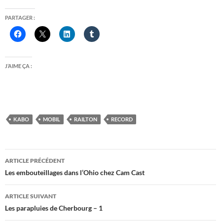
PARTAGER :
J’AIME ÇA :
KABO
MOBIL
RAILTON
RECORD
Navigation
ARTICLE PRÉCÉDENT
des
Les embouteillages dans l’Ohio chez Cam Cast
articles
ARTICLE SUIVANT
Les parapluies de Cherbourg – 1