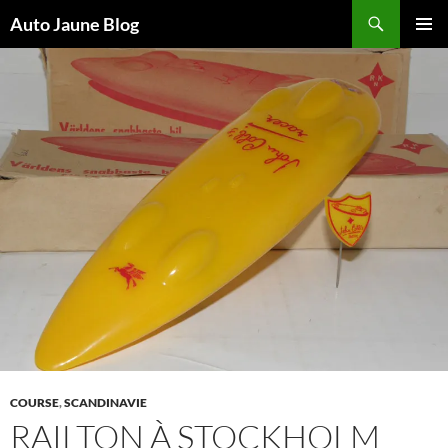
Recherche
Auto Jaune Blog
ALLER
MENU
AU
PRINCI
CONTENU
COURSE
,
SCANDINAVIE
RAILTON À STOCKHOLM