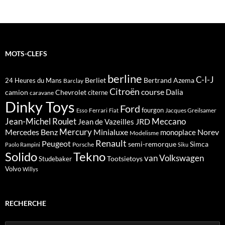
MOTS-CLEFS
berline
C-I-J
Berliet
Bertrand Azema
24 Heures du Mans
Barclay
Citroën
course
Dalia
camion
Chevrolet
citerne
caravane
Dinky Toys
Ford
fourgon
Ferrari
Jacques Greilsamer
Esso
Fiat
Meccano
Jean-Michel Roulet
JRD
Jean de Vazeilles
Mercedes Benz
Mercury
Minialuxe
Norev
monoplace
Modelisme
Renault
Peugeot
semi-remorque
Simca
Porsche
Paolo Rampini
Siku
Solido
Tekno
van
Volkswagen
Tootsietoys
Studebaker
Volvo
Willys
RECHERCHE