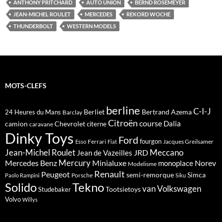
ANTHONY PRITCHARD
AUTO UNION
BERND ROSEMEYER
JEAN-MICHEL ROULET
MERCEDES
REKORD WOCHE
THUNDERBOLT
WESTERN MODELS
MOTS-CLEFS
berline
C-I-J
Berliet
Bertrand Azema
24 Heures du Mans
Barclay
Citroën
course
Dalia
camion
Chevrolet
citerne
caravane
Dinky Toys
Ford
fourgon
Ferrari
Jacques Greilsamer
Esso
Fiat
Meccano
Jean-Michel Roulet
JRD
Jean de Vazeilles
Mercedes Benz
Mercury
Minialuxe
Norev
monoplace
Modelisme
Renault
Peugeot
semi-remorque
Simca
Porsche
Paolo Rampini
Siku
Solido
Tekno
van
Volkswagen
Tootsietoys
Studebaker
Volvo
Willys