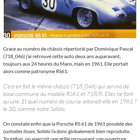
Grace au numéro de châssis répertorié par Dominique Pascal
(718_046) j’ai retrouvé cette auto deux ans auparavant,
toujours aux 24 heures du Mans, mais en 1961. Elle portait
alors comme patronyme RS61.
C’est en fait le même châssis (718_046) qui servira de
base commune au modèle RS61 et 718/8. Elles ne font
qu’une. Et quel numéro de course arborait-elle en 1961 ?
le 30, comme notre Solido.
On constate enfin que la Porsche RS 61 de 1961 possède des
custodes lisses. Solido l’a donc globalement bien reproduite.
Toutefois, on aperçoit une grille recouvrant une ouverture