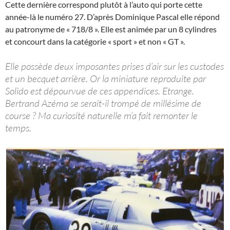
Cette dernière correspond plutôt à l’auto qui porte cette
année-là le numéro 27. D’après Dominique Pascal elle répond
au patronyme de « 718/8 ». Elle est animée par un 8 cylindres
et concourt dans la catégorie « sport » et non « GT ».
Elle possède deux imposantes prises d’air sur les custodes
et un becquet arrière. Or la miniature reproduite par
Solido est dépourvue de ces appendices. Etrange.
Bertrand Azéma se serait-il trompé de millésime de
course ? Ma curiosité naturelle m’a fait remonter le
temps.