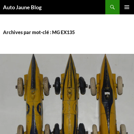
Recherche
Auto Jaune Blog
ALLER
MENU
AU
PRINCI
CONTENU
Archives par mot-clé : MG EX135