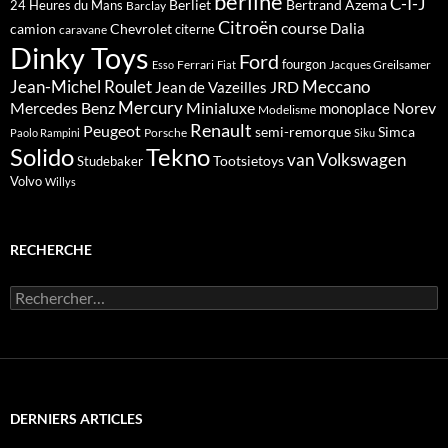
berline
C-I-J
Berliet
Bertrand Azema
24 Heures du Mans
Barclay
Citroën
course
Dalia
camion
Chevrolet
citerne
caravane
Dinky Toys
Ford
fourgon
Ferrari
Jacques Greilsamer
Esso
Fiat
Meccano
Jean-Michel Roulet
JRD
Jean de Vazeilles
Mercedes Benz
Mercury
Minialuxe
Norev
monoplace
Modelisme
Renault
Peugeot
semi-remorque
Simca
Porsche
Paolo Rampini
Siku
Solido
Tekno
van
Volkswagen
Tootsietoys
Studebaker
Volvo
Willys
RECHERCHE
Rechercher :
DERNIERS ARTICLES