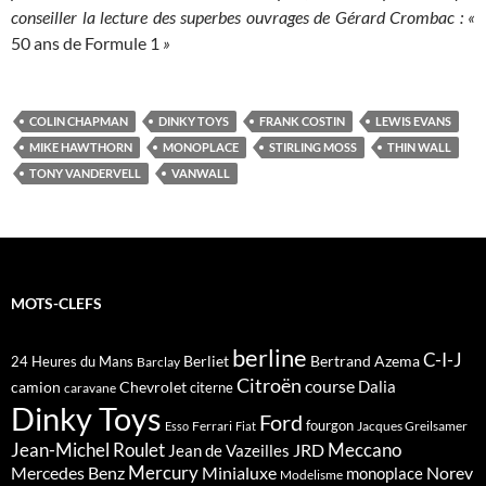
conseiller la lecture des superbes ouvrages de Gérard Crombac : «
50 ans de Formule 1
»
COLIN CHAPMAN
DINKY TOYS
FRANK COSTIN
LEWIS EVANS
MIKE HAWTHORN
MONOPLACE
STIRLING MOSS
THIN WALL
TONY VANDERVELL
VANWALL
MOTS-CLEFS
berline
C-I-J
Berliet
Bertrand Azema
24 Heures du Mans
Barclay
Citroën
course
Dalia
camion
Chevrolet
citerne
caravane
Dinky Toys
Ford
fourgon
Ferrari
Jacques Greilsamer
Esso
Fiat
Meccano
Jean-Michel Roulet
JRD
Jean de Vazeilles
Mercedes Benz
Mercury
Minialuxe
Norev
monoplace
Modelisme