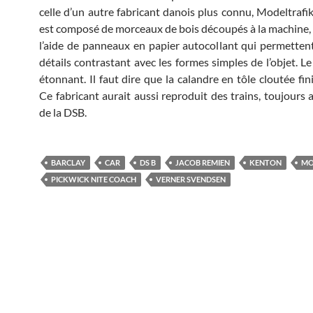
celle d’un autre fabricant danois plus connu, Modeltrafik
est composé de morceaux de bois découpés à la machine, 
l’aide de panneaux en papier autocollant qui permetten
détails contrastant avec les formes simples de l’objet. Le
étonnant. Il faut dire que la calandre en tôle cloutée fin
Ce fabricant aurait aussi reproduit des trains, toujours 
de la DSB.
BARCLAY
CAR
DS B
JACOB REMIEN
KENTON
MO
PICKWICK NITE COACH
VERNER SVENDSEN