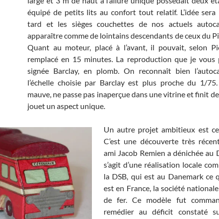
large et 3 m de haut à l’allure unique possédait deux éta
équipé de petits lits au confort tout relatif. L’idée sera
tard et les sièges couchettes de nos actuels autoc
apparaître comme de lointains descendants de ceux du Pi
Quant au moteur, placé à l’avant, il pouvait, selon Pi
remplacé en 15 minutes. La reproduction que je vous 
signée Barclay, en plomb. On reconnaît bien l’autoc
l’échelle choisie par Barclay est plus proche du 1/75.
mauve, ne passe pas inaperçue dans une vitrine et finit d
jouet un aspect unique.
Un autre projet ambitieux est ce
C’est une découverte très réce
ami Jacob Remien a dénichée au 
s’agit d’une réalisation locale c
la DSB, qui est au Danemark ce 
est en France, la société national
de fer. Ce modèle fut comman
remédier au déficit constaté su