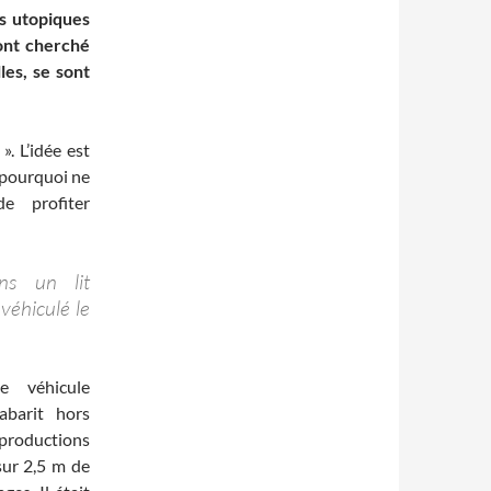
ts utopiques
 ont cherché
lles, se sont
. L’idée est
, pourquoi ne
e profiter
ans un lit
 véhiculé le
e véhicule
abarit hors
eproductions
sur 2,5 m de