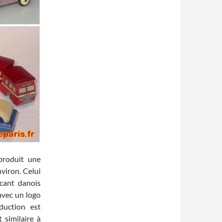
produit une
nviron. Celui
icant danois
avec un logo
oduction est
 similaire à