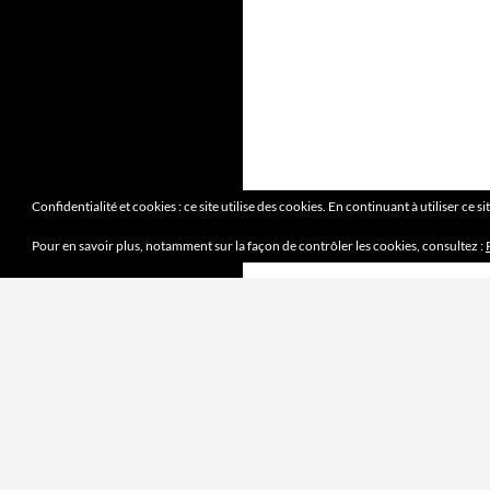
Confidentialité et cookies : ce site utilise des cookies. En continuant à utiliser ce s
Pour en savoir plus, notamment sur la façon de contrôler les cookies, consultez :
DERNIERS ARTICLES
Mission accomplie
4 juin 2023
le jeu des sept erreurs