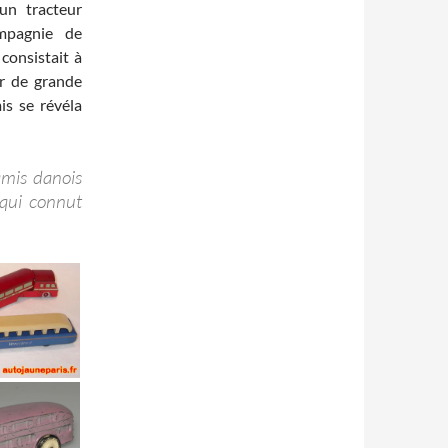
’un tracteur
mpagnie de
consistait à
ar de grande
is se révéla
 amis danois
 qui connut