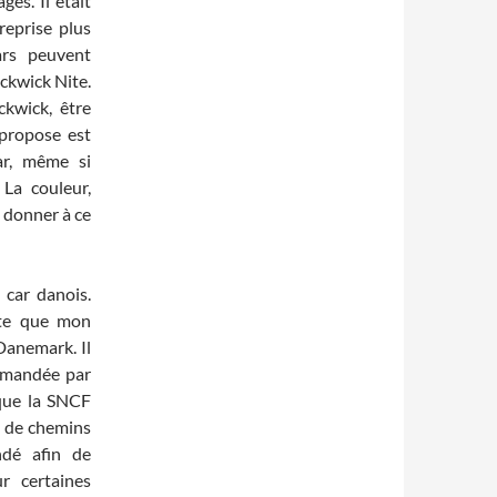
ges. Il était
 reprise plus
ars peuvent
ckwick Nite.
ckwick, être
propose est
ar, même si
 La couleur,
e donner à ce
 car danois.
nte que mon
Danemark. Il
ommandée par
que la SNCF
e de chemins
dé afin de
r certaines