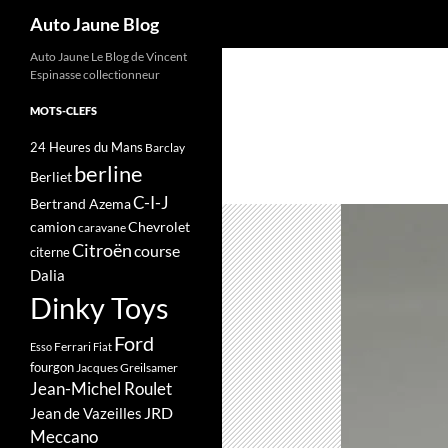
Recherche
Auto Jaune Blog
Auto Jaune Le Blog de Vincent
Espinasse collectionneur
MOTS-CLEFS
24 Heures du Mans
Barclay
berline
Berliet
C-I-J
Bertrand Azema
camion
Chevrolet
caravane
Citroën
course
citerne
Dalia
Dinky Toys
Ford
Ferrari
Esso
Fiat
fourgon
Jacques Greilsamer
Jean-Michel Roulet
JRD
Jean de Vazeilles
Meccano