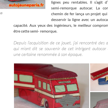
lignes peu rentables. Il s’agit d
semi-remorque autocar. La co
SB
chemin de fer lança un projet qui 
desservir la ligne avec un autoc
capacité. Aux yeux des ingénieurs, le meilleur comprom
être cette semi- remorque.
Depuis l’acquisition de ce jouet, j’ai rencontré des
qui m’ont dit se souvenir de cet intrigant autocar
une certaine renommée à son époque.