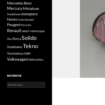
Mercedes Benz
Mercury
Minialuxe
monoplace
Modelisme
Norev
Paolo Rampini
Peugeot
Porsche
Renault
semi-remorque
Solido
Simca
Siku
Tekno
Studebaker
van
Tootsietoys
Volkswagen
Volvo
Willys
RECHERCHE
Rechercher :