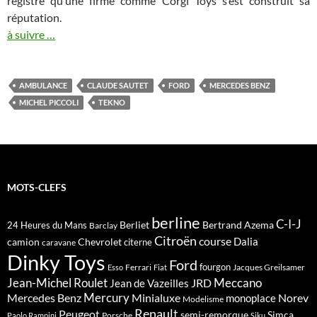
registre qu’une firme comme Corgi Toys s’est construit sa
réputation.
à suivre …
AMBULANCE
CLAUDE SAUTET
FORD
MERCEDES BENZ
MICHEL PICCOLI
TEKNO
MOTS-CLEFS
berline
C-I-J
Berliet
Bertrand Azema
24 Heures du Mans
Barclay
Citroën
course
Dalia
camion
Chevrolet
citerne
caravane
Dinky Toys
Ford
fourgon
Ferrari
Jacques Greilsamer
Esso
Fiat
Meccano
Jean-Michel Roulet
JRD
Jean de Vazeilles
Mercedes Benz
Mercury
Minialuxe
Norev
monoplace
Modelisme
Renault
Peugeot
semi-remorque
Simca
Porsche
Paolo Rampini
Siku