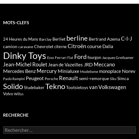
MOTS-CLEFS
berline
C-I-J
Berliet
Bertrand Azema
24 Heures du Mans
Barclay
Citroën
course
Dalia
camion
Chevrolet
citerne
caravane
Dinky Toys
Ford
fourgon
Ferrari
Jacques Greilsamer
Esso
Fiat
Meccano
Jean-Michel Roulet
JRD
Jean de Vazeilles
Mercedes Benz
Mercury
Minialuxe
Norev
monoplace
Modelisme
Renault
Peugeot
semi-remorque
Simca
Porsche
Paolo Rampini
Siku
Solido
Tekno
van
Volkswagen
Tootsietoys
Studebaker
Volvo
Willys
RECHERCHE
Rechercher :