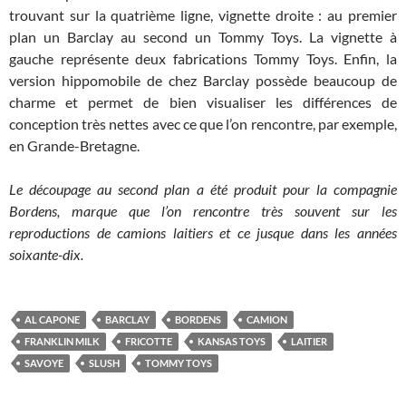
trouvant sur la quatrième ligne, vignette droite : au premier
plan un Barclay au second un Tommy Toys. La vignette à
gauche représente deux fabrications Tommy Toys. Enfin, la
version hippomobile de chez Barclay possède beaucoup de
charme et permet de bien visualiser les différences de
conception très nettes avec ce que l’on rencontre, par exemple,
en Grande-Bretagne.
Le découpage au second plan a été produit pour la compagnie
Bordens, marque que l’on rencontre très souvent sur les
reproductions de camions laitiers et ce jusque dans les années
soixante-dix.
AL CAPONE
BARCLAY
BORDENS
CAMION
FRANKLIN MILK
FRICOTTE
KANSAS TOYS
LAITIER
SAVOYE
SLUSH
TOMMY TOYS