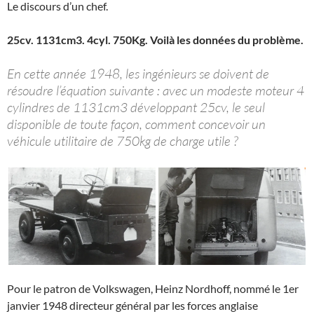
Le discours d’un chef.
25cv. 1131cm3. 4cyl. 750Kg. Voilà les données du problème.
En cette année 1948, les ingénieurs se doivent de
résoudre l’équation suivante : avec un modeste moteur 4
cylindres de 1131cm3 développant 25cv, le seul
disponible de toute façon, comment concevoir un
véhicule utilitaire de 750kg de charge utile ?
Pour le patron de Volkswagen, Heinz Nordhoff, nommé le 1er
janvier 1948 directeur général par les forces anglaise