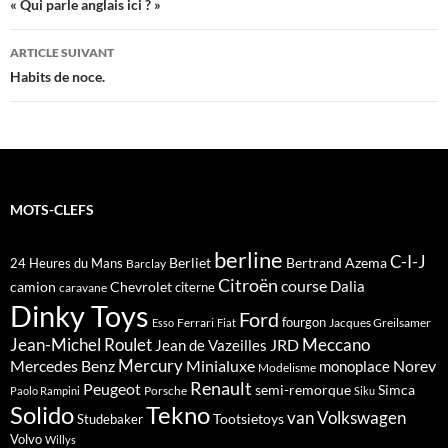
des
« Qui parle anglais ici ? »
articles
ARTICLE SUIVANT
Habits de noce.
MOTS-CLEFS
berline
C-I-J
Berliet
Bertrand Azema
24 Heures du Mans
Barclay
Citroën
course
Dalia
camion
Chevrolet
citerne
caravane
Dinky Toys
Ford
fourgon
Ferrari
Jacques Greilsamer
Esso
Fiat
Meccano
Jean-Michel Roulet
JRD
Jean de Vazeilles
Mercedes Benz
Mercury
Minialuxe
Norev
monoplace
Modelisme
Renault
Peugeot
semi-remorque
Simca
Porsche
Paolo Rampini
Siku
Solido
Tekno
van
Volkswagen
Tootsietoys
Studebaker
Volvo
Willys