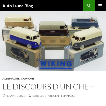
Recherche
Auto Jaune Blog
ALLER
MENU
AU
PRINCI
CONTENU
ALLEMAGNE
,
CAMIONS
LE DISCOURS D’UN CHEF
17 AVRIL 2022
ISABELLE ET VINCENT ESPINASSE