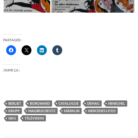
PARTAGER :
J’AIME ÇA :
BERLIET
BORGWARD
CATALOGUE
DEMAG
HENSCHEL
KRUPP
MAGIRUS DEUTZ
MÄRKLIN
MERCEDES LP315
SIKU
TÉLÉVISION