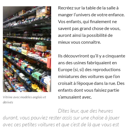
Recréez sur la table de la salle à
manger l’univers de votre enfance.
Vos enfants, qui finalement ne
savent pas grand chose de vous,
auront ainsi la possibilité de
mieux vous connaître.
Ils découvriront qu’il y a cinquante
ans des usines fabriquaient en
Europe (si, si) des reproductions
miniatures des voitures que l’on
croisait à l’époque dans la rue. Des
enfants dont vous faisiez partie
s’amusaient avec.
Vitrine avec modèles anglais et
dérivés
Dites leur, que des heures
durant, vous pouviez rester assis sur une chaise à jouer
avec ces petites voitures et que c’est de là que vous est