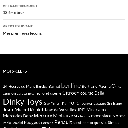
Navigation
ARTICLE PRÉCÉDENT
des
13 ème tour
articles
ARTICLE SUIVANT
Mes premières leçons.
MOTS-CLEFS
berline
C-I-J
Berliet
Bertrand Azema
24 Heures du Mans
Barclay
Citroën
course
Dalia
camion
Chevrolet
citerne
caravane
Dinky Toys
Ford
fourgon
Ferrari
Jacques Greilsamer
Esso
Fiat
Meccano
Jean-Michel Roulet
JRD
Jean de Vazeilles
Mercedes Benz
Mercury
Minialuxe
Norev
monoplace
Modelisme
Renault
Peugeot
semi-remorque
Simca
Porsche
Paolo Rampini
Siku