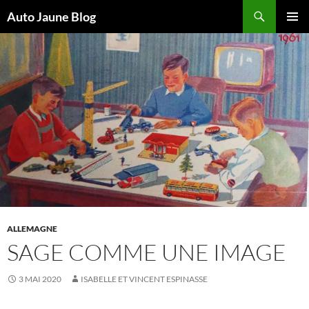
Recherche
Auto Jaune Blog
ALLER
MENU
AU
PRINCI
CONTENU
ALLEMAGNE
SAGE COMME UNE IMAGE
3 MAI 2020
ISABELLE ET VINCENT ESPINASSE