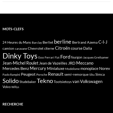
MOTS-CLEFS
berline
C-I-J
Berliet
Bertrand Azema
24 Heures du Mans
Barclay
Citroën
course
Dalia
camion
Chevrolet
citerne
caravane
Dinky Toys
Ford
fourgon
Ferrari
Jacques Greilsamer
Esso
Fiat
Meccano
Jean-Michel Roulet
JRD
Jean de Vazeilles
Mercedes Benz
Mercury
Minialuxe
Norev
monoplace
Modelisme
Renault
Peugeot
semi-remorque
Simca
Porsche
Paolo Rampini
Siku
Solido
Tekno
van
Volkswagen
Tootsietoys
Studebaker
Volvo
Willys
RECHERCHE