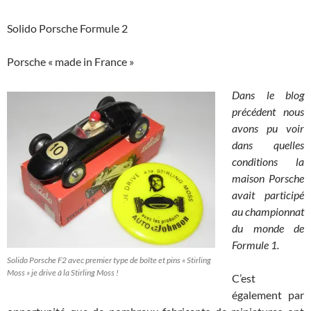
Solido Porsche Formule 2
Porsche « made in France »
Dans le blog
précédent nous
avons pu voir
dans quelles
conditions la
maison Porsche
avait participé
au championnat
du monde de
Formule 1.
Solido Porsche F2 avec premier type de boîte et pins « Stirling
Moss » je drive à la Stirling Moss !
C’est
également par