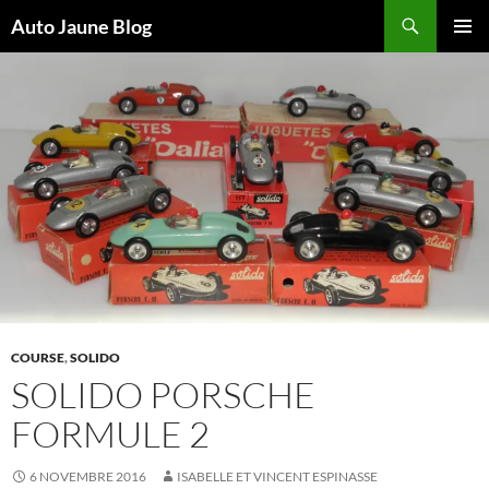
Recherche
Auto Jaune Blog
ALLER
MENU
AU
PRINCI
CONTENU
COURSE
,
SOLIDO
SOLIDO PORSCHE
FORMULE 2
6 NOVEMBRE 2016
ISABELLE ET VINCENT ESPINASSE