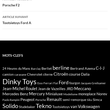
des
Porsche F2
articles
ARTICLE SUIVANT
Tootsietoys Ford A
MOTS-CLEFS
berline
C-I-J
Berliet
Bertrand Azema
24 Heures du Mans
Barclay
Citroën
course
Dalia
camion
Chevrolet
citerne
caravane
Dinky Toys
Ford
fourgon
Ferrari
Jacques Greilsamer
Esso
Fiat
Meccano
Jean-Michel Roulet
JRD
Jean de Vazeilles
Mercedes Benz
Mercury
Minialuxe
Norev
monoplace
Modelisme
Renault
Peugeot
semi-remorque
Simca
Porsche
Paolo Rampini
Siku
Solido
Tekno
van
Volkswagen
Tootsietoys
Studebaker