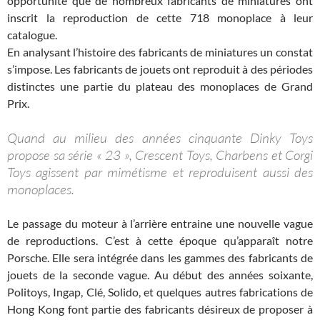
opportunité que de nombreux fabricants de miniatures ont
inscrit la reproduction de cette 718 monoplace à leur
catalogue.
En analysant l’histoire des fabricants de miniatures un constat
s’impose. Les fabricants de jouets ont reproduit à des périodes
distinctes une partie du plateau des monoplaces de Grand
Prix.
Quand au milieu des années cinquante Dinky Toys
propose sa série « 23 », Crescent Toys, Charbens et Corgi
Toys agissent par mimétisme et reproduisent aussi des
monoplaces.
Le passage du moteur à l’arrière entraine une nouvelle vague
de reproductions. C’est à cette époque qu’apparaît notre
Porsche. Elle sera intégrée dans les gammes des fabricants de
jouets de la seconde vague. Au début des années soixante,
Politoys, Ingap, Clé, Solido, et quelques autres fabrications de
Hong Kong font partie des fabricants désireux de proposer à