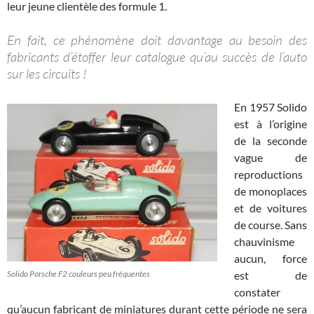
leur jeune clientèle des formule 1.
En fait, ce phénomène doit davantage au besoin des
fabricants d’étoffer leur catalogue qu’au succès de l’auto
sur les circuits !
En 1957 Solido
est à l’origine
de la seconde
vague de
reproductions
de monoplaces
et de voitures
de course. Sans
chauvinisme
aucun, force
Solido Porsche F2 couleurs peu fréquentes
est de
constater
qu’aucun fabricant de miniatures durant cette période ne sera