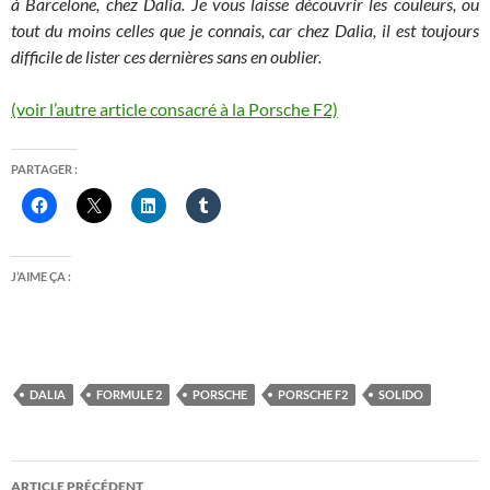
à Barcelone, chez Dalia. Je vous laisse découvrir les couleurs, ou
tout du moins celles que je connais, car chez Dalia, il est toujours
difficile de lister ces dernières sans en oublier.
(voir l’autre article consacré à la Porsche F2)
PARTAGER :
J’AIME ÇA :
DALIA
FORMULE 2
PORSCHE
PORSCHE F2
SOLIDO
Navigation
ARTICLE PRÉCÉDENT