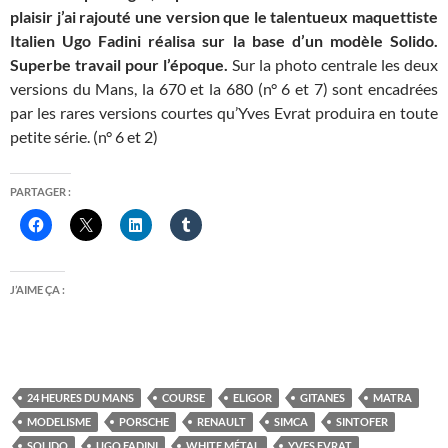
plaisir j’ai rajouté une version que le talentueux maquettiste
Italien Ugo Fadini réalisa sur la base d’un modèle Solido.
Superbe travail pour l’époque.
Sur la photo centrale les deux
versions du Mans, la 670 et la 680 (n° 6 et 7) sont encadrées
par les rares versions courtes qu’Yves Evrat produira en toute
petite série. (n° 6 et 2)
PARTAGER :
J’AIME ÇA :
24 HEURES DU MANS
COURSE
ELIGOR
GITANES
MATRA
MODELISME
PORSCHE
RENAULT
SIMCA
SINTOFER
SOLIDO
UGO FADINI
WHITE MÉTAL
YVES EVRAT