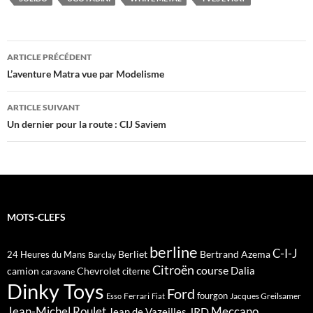
Navigation
ARTICLE PRÉCÉDENT
des
L’aventure Matra vue par Modelisme
articles
ARTICLE SUIVANT
Un dernier pour la route : CIJ Saviem
MOTS-CLEFS
berline
C-I-J
Berliet
Bertrand Azema
24 Heures du Mans
Barclay
Citroën
course
Dalia
camion
Chevrolet
citerne
caravane
Dinky Toys
Ford
fourgon
Ferrari
Jacques Greilsamer
Esso
Fiat
Meccano
Jean-Michel Roulet
JRD
Jean de Vazeilles