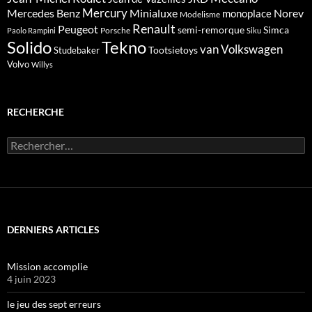
Mercedes Benz
Mercury
Minialuxe
Norev
monoplace
Modelisme
Renault
Peugeot
semi-remorque
Simca
Porsche
Paolo Rampini
Siku
Solido
Tekno
van
Volkswagen
Tootsietoys
Studebaker
Volvo
Willys
RECHERCHE
Rechercher :
DERNIERS ARTICLES
Mission accomplie
4 juin 2023
le jeu des sept erreurs