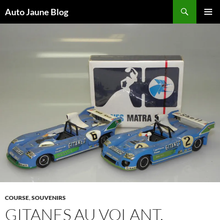
Recherche
Auto Jaune Blog
ALLER
MENU
AU
PRINCI
CONTENU
COURSE
,
SOUVENIRS
GITANES AU VOLANT,