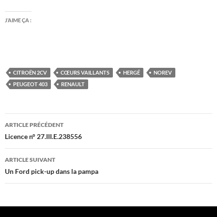
J’AIME ÇA :
CITROËN 2CV
CŒURS VAILLANTS
HERGÉ
NOREV
PEUGEOT 403
RENAULT
Navigation
ARTICLE PRÉCÉDENT
des
Licence n° 27.III.E.238556
articles
ARTICLE SUIVANT
Un Ford pick-up dans la pampa