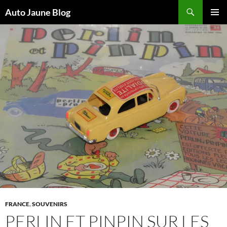
Recherche
Auto Jaune Blog
ALLER
MENU
AU
PRINCI
CONTENU
FRANCE
,
SOUVENIRS
PERLIN ET PINPIN SUR LES