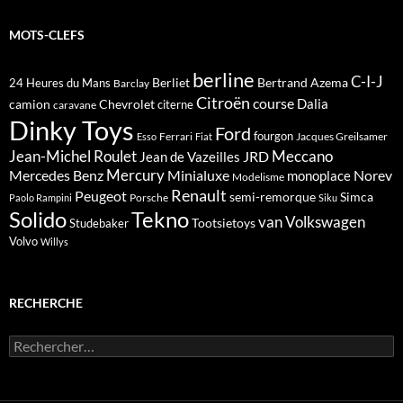
MOTS-CLEFS
berline
C-I-J
Berliet
Bertrand Azema
24 Heures du Mans
Barclay
Citroën
course
Dalia
camion
Chevrolet
citerne
caravane
Dinky Toys
Ford
fourgon
Ferrari
Jacques Greilsamer
Esso
Fiat
Meccano
Jean-Michel Roulet
JRD
Jean de Vazeilles
Mercedes Benz
Mercury
Minialuxe
Norev
monoplace
Modelisme
Renault
Peugeot
semi-remorque
Simca
Porsche
Paolo Rampini
Siku
Solido
Tekno
van
Volkswagen
Tootsietoys
Studebaker
Volvo
Willys
RECHERCHE
Rechercher :