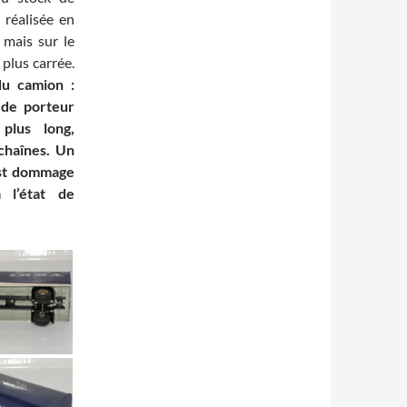
, réalisée en
d mais sur le
 plus carrée.
du camion :
s de porteur
plus long,
 chaînes. Un
 est dommage
 l’état de