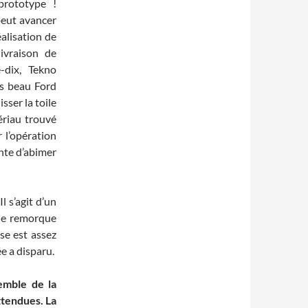
prototype !
peut avancer
alisation de
livraison de
-dix, Tekno
ès beau Ford
ser la toile
ériau trouvé
 l’opération
inte d’abimer
l s’agit d’un
une remorque
se est assez
e a disparu.
emble de la
ttendues. La