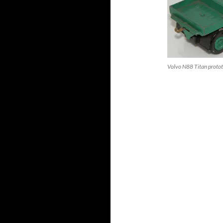
Volvo N88 Titan protot