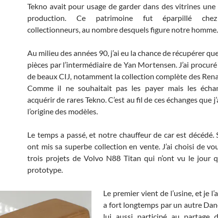
Tekno avait pour usage de garder dans des vitrines une 
production. Ce patrimoine fut éparpillé che
collectionneurs, au nombre desquels figure notre homme.
Au milieu des années 90, j’ai eu la chance de récupérer qu
pièces par l’intermédiaire de Yan Mortensen. J’ai procuré
de beaux CIJ, notamment la collection complète des Ren
Comme il ne souhaitait pas les payer mais les échang
acquérir de rares Tekno. C’est au fil de ces échanges que j
l’origine des modèles.
Le temps a passé, et notre chauffeur de car est décédé. S
ont mis sa superbe collection en vente. J’ai choisi de vo
trois projets de Volvo N88 Titan qui n’ont vu le jour qu
prototype.
Le premier vient de l’usine, et je l’
a fort longtemps par un autre Dano
lui aussi participé au partage 