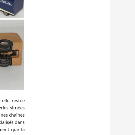
elle, restée
ries situées
nnes chaînes
ialisés dans
ement que la