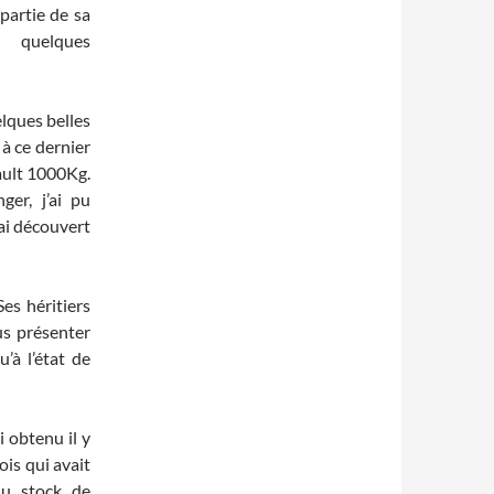
partie de sa
z quelques
elques belles
 à ce dernier
ault 1000Kg.
er, j’ai pu
’ai découvert
es héritiers
us présenter
’à l’état de
ai obtenu il y
is qui avait
du stock de