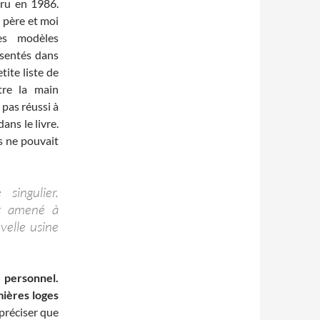
aru en 1986.
n père et moi
es modèles
sentés dans
tite liste de
tre la main
 pas réussi à
ans le livre.
s ne pouvait
singulier.
it amené à
velle usine
e personnel.
mières loges
 préciser que