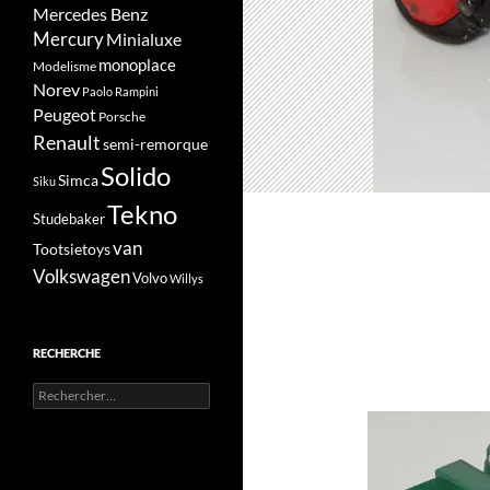
Mercedes Benz
Mercury
Minialuxe
monoplace
Modelisme
Norev
Paolo Rampini
Peugeot
Porsche
Renault
semi-remorque
Solido
Simca
Siku
Tekno
Studebaker
van
Tootsietoys
Volkswagen
Volvo
Willys
RECHERCHE
Rechercher :