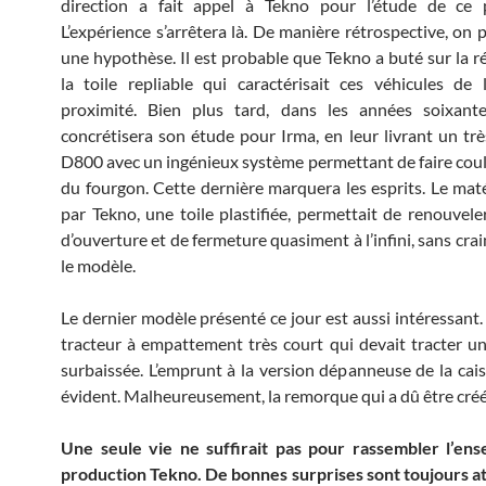
direction a fait appel à Tekno pour l’étude de ce 
L’expérience s’arrêtera là. De manière rétrospective, on 
une hypothèse. Il est probable que Tekno a buté sur la ré
la toile repliable qui caractérisait ces véhicules de 
proximité. Bien plus tard, dans les années soixante
concrétisera son étude pour Irma, en leur livrant un tr
D800 avec un ingénieux système permettant de faire coulis
du fourgon. Cette dernière marquera les esprits. Le mat
par Tekno, une toile plastifiée, permettait de renouveler
d’ouverture et de fermeture quasiment à l’infini, sans cra
le modèle.
Le dernier modèle présenté ce jour est aussi intéressant. I
tracteur à empattement très court qui devait tracter 
surbaissée. L’emprunt à la version dépanneuse de la cais
évident. Malheureusement, la remorque qui a dû être créé
Une seule vie ne suffirait pas pour rassembler l’ens
production Tekno. De bonnes surprises sont toujours a