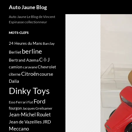
Recherche
Auto Jaune Blog
Auto Jaune Le Blog de Vincent
Espinasse collectionneur
MOTS-CLEFS
24 Heures du Mans
Barclay
berline
Berliet
C-I-J
Bertrand Azema
camion
Chevrolet
caravane
Citroën
course
citerne
Dalia
Dinky Toys
Ford
Ferrari
Esso
Fiat
fourgon
Jacques Greilsamer
Jean-Michel Roulet
JRD
Jean de Vazeilles
Meccano