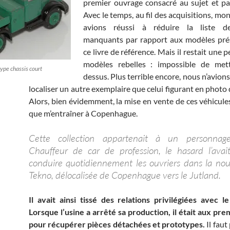
premier ouvrage consacré au sujet et p
Avec le temps, au fil des acquisitions, mo
avions réussi à réduire la liste d
manquants par rapport aux modèles pré
ce livre de référence. Mais il restait une pe
modèles rebelles : impossible de met
ype chassis court
dessus. Plus terrible encore, nous n’avions
localiser un autre exemplaire que celui figurant en photo d
Alors, bien évidemment, la mise en vente de ces véhicule
que m’entraîner à Copenhague.
Cette collection appartenait à un personnage 
Chauffeur de car de profession, le hasard l’ava
conduire quotidiennement les ouvriers dans la nou
Tekno, délocalisée de Copenhague vers le Jutland.
Il avait ainsi tissé des relations privilégiées avec l
Lorsque l’usine a arrêté sa production, il était aux pre
pour récupérer pièces détachées et prototypes.
Il faut