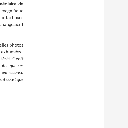
médiaire de
 magnifique
 contact avec
échangeaient
elles photos
t exhumées :
térêt. Geoff
tater que ces
ement reconnu
ent court que