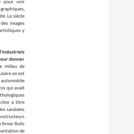
ce pour voir
graphiques,
ité. Le siècle
n des images
artistiques y
’industriels
 pour donner
 milieu de
laire en est
ie automobile
os qui avait
thologiques
iter à titre
les sandales
nstructeurs
 firme Rolls
sentation de