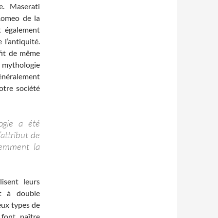
e. Maserati
 Romeo de la
nt également
l’antiquité.
 fit de même
la mythologie
généralement
otre société
ogie a été
l’attribut de
demment la
isent leurs
t à double
eux types de
 font naître