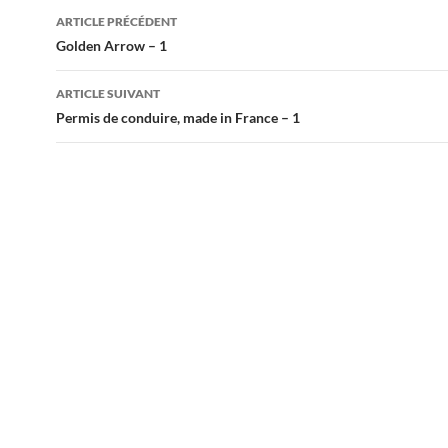
Navigation
ARTICLE PRÉCÉDENT
des
Golden Arrow – 1
articles
ARTICLE SUIVANT
Permis de conduire, made in France – 1