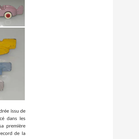
drée issu de
acé dans les
sa première
record de la