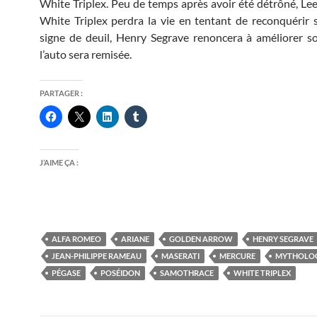
White Triplex. Peu de temps après avoir été détrôné, Lee 
White Triplex perdra la vie en tentant de reconquérir s
signe de deuil, Henry Segrave renoncera à améliorer s
l’auto sera remisée.
PARTAGER :
J’AIME ÇA :
ALFA ROMEO
ARIANE
GOLDEN ARROW
HENRY SEGRAVE
JEAN-PHILIPPE RAMEAU
MASERATI
MERCURE
MYTHOLOG
PÉGASE
POSÉIDON
SAMOTHRACE
WHITE TRIPLEX