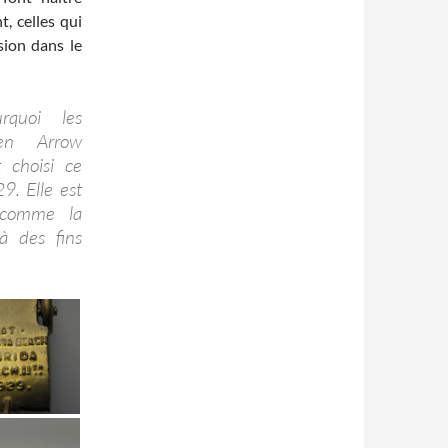
t, celles qui
sion dans le
quoi les
en Arrow
t choisi ce
9. Elle est
e comme la
à des fins