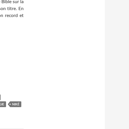
Bible sur la
on titre. En
on record et
IE
NIKÉ