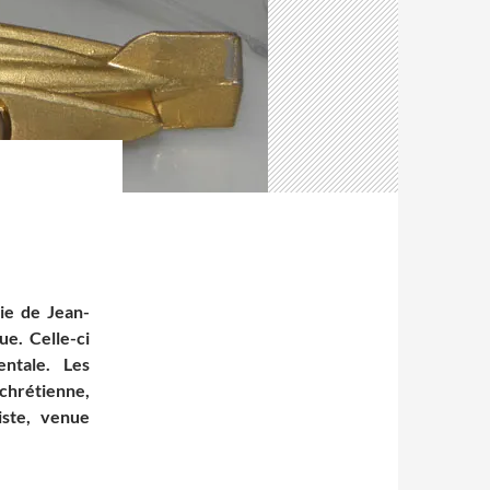
cie de Jean-
e. Celle-ci
entale. Les
 chrétienne,
iste, venue