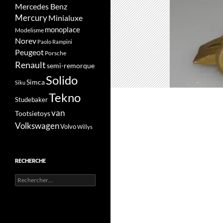
Mercedes Benz
Mercury
Minialuxe
monoplace
Modelisme
Norev
Paolo Rampini
Peugeot
Porsche
Renault
semi-remorque
Solido
Simca
Siku
Tekno
Studebaker
van
Tootsietoys
Volkswagen
Volvo
Willys
RECHERCHE
Rechercher :