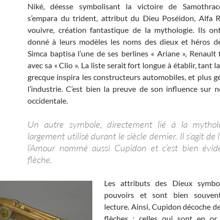
Niké, déesse symbolisant la victoire de Samothrac
s’empara du trident, attribut du Dieu Poséidon, Alfa
vouivre, création fantastique de la mythologie. Ils o
donné à leurs modèles les noms des dieux et héros de 
Simca baptisa l’une de ses berlines « Ariane », Renault
avec sa « Clio ». La liste serait fort longue à établir, tant 
grecque inspira les constructeurs automobiles, et plus 
l’industrie. C’est bien la preuve de son influence sur n
occidentale.
Un autre symbole, directement lié à la mythol
largement utilisé durant le siècle dernier. Il s’agit de 
l’Amour nommé aussi Cupidon et c’est bien évi
flèche.
Les attributs des Dieux symbol
pouvoirs et sont bien souven
lecture. Ainsi, Cupidon décoche d
flèches : celles qui sont en or