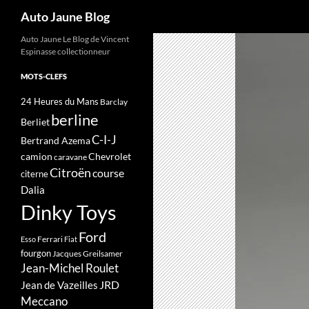
Recherche
Auto Jaune Blog
Auto Jaune Le Blog de Vincent
Espinasse collectionneur
MOTS-CLEFS
24 Heures du Mans
Barclay
berline
Berliet
C-I-J
Bertrand Azema
camion
Chevrolet
caravane
Citroën
course
citerne
Dalia
Dinky Toys
Ford
Ferrari
Esso
Fiat
fourgon
Jacques Greilsamer
Jean-Michel Roulet
JRD
Jean de Vazeilles
Meccano