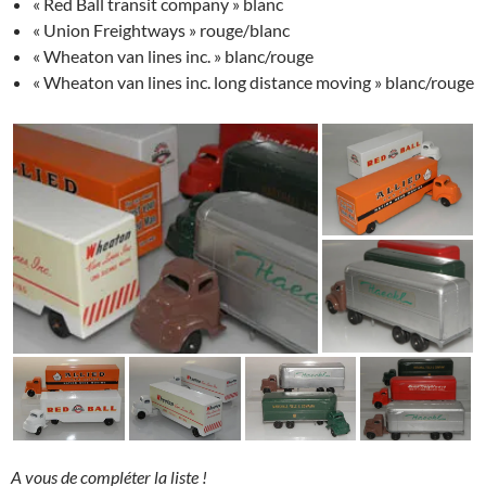
« Red Ball transit company » blanc
« Union Freightways » rouge/blanc
« Wheaton van lines inc. » blanc/rouge
« Wheaton van lines inc. long distance moving » blanc/rouge
A vous de compléter la liste !