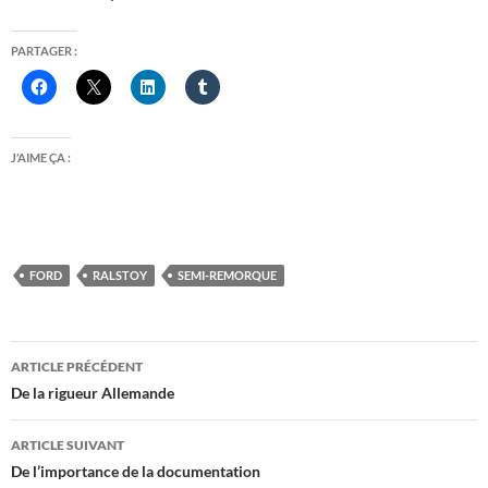
PARTAGER :
J’AIME ÇA :
FORD
RALSTOY
SEMI-REMORQUE
Navigation
ARTICLE PRÉCÉDENT
des
De la rigueur Allemande
articles
ARTICLE SUIVANT
De l’importance de la documentation