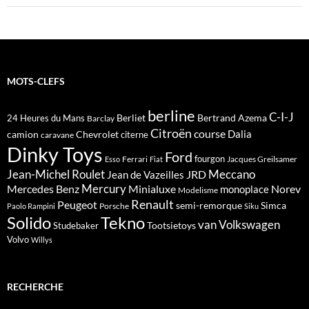
MOTS-CLEFS
berline
C-I-J
Berliet
Bertrand Azema
24 Heures du Mans
Barclay
Citroën
course
Dalia
camion
Chevrolet
citerne
caravane
Dinky Toys
Ford
fourgon
Ferrari
Jacques Greilsamer
Esso
Fiat
Meccano
Jean-Michel Roulet
JRD
Jean de Vazeilles
Mercedes Benz
Mercury
Minialuxe
Norev
monoplace
Modelisme
Renault
Peugeot
semi-remorque
Simca
Porsche
Paolo Rampini
Siku
Solido
Tekno
van
Volkswagen
Tootsietoys
Studebaker
Volvo
Willys
RECHERCHE