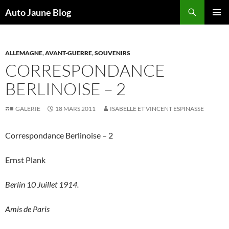
Recherche
Auto Jaune Blog
ALLER
MENU
AU
PRINCI
CONTENU
ALLEMAGNE
,
AVANT-GUERRE
,
SOUVENIRS
CORRESPONDANCE
BERLINOISE – 2
GALERIE
18 MARS 2011
ISABELLE ET VINCENT ESPINASSE
Correspondance Berlinoise – 2
Ernst Plank
Berlin 10 Juillet 1914.
Amis de Paris