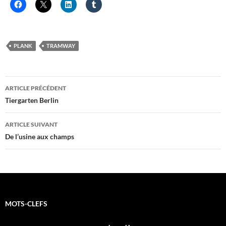
PLANK
TRAMWAY
Navigation
ARTICLE PRÉCÉDENT
des
Tiergarten Berlin
articles
ARTICLE SUIVANT
De l’usine aux champs
MOTS-CLEFS