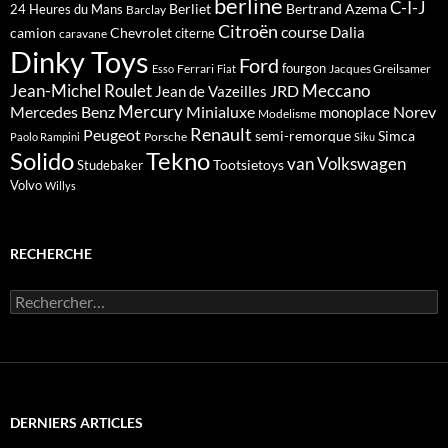
berline
C-I-J
Berliet
Bertrand Azema
24 Heures du Mans
Barclay
Citroën
course
Dalia
camion
Chevrolet
citerne
caravane
Dinky Toys
Ford
fourgon
Ferrari
Jacques Greilsamer
Esso
Fiat
Meccano
Jean-Michel Roulet
JRD
Jean de Vazeilles
Mercedes Benz
Mercury
Minialuxe
Norev
monoplace
Modelisme
Renault
Peugeot
semi-remorque
Simca
Porsche
Paolo Rampini
Siku
Solido
Tekno
van
Volkswagen
Tootsietoys
Studebaker
Volvo
Willys
RECHERCHE
Rechercher :
DERNIERS ARTICLES