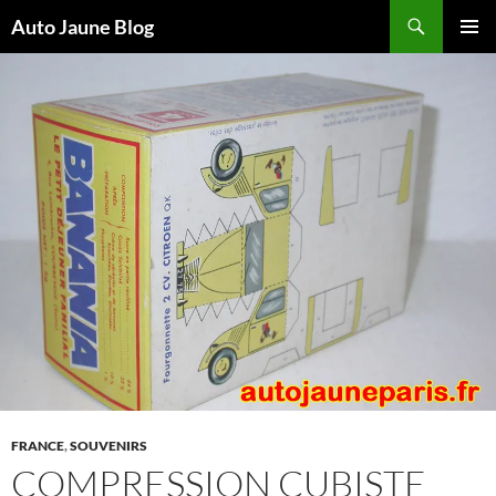
Recherche
Auto Jaune Blog
ALLER
MENU
AU
PRINCI
CONTENU
FRANCE
,
SOUVENIRS
COMPRESSION CUBISTE