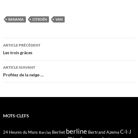
BANANIA
CITROËN
VAN
Navigation
ARTICLE PRÉCÉDENT
des
Les trois grâces
articles
ARTICLE SUIVANT
Profitez de la neige …
MOTS-CLEFS
berline
C-I-J
Berliet
Bertrand Azema
24 Heures du Mans
Barclay