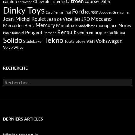
Citroën
course
Dalia
camion
Chevrolet
citerne
caravane
Dinky Toys
Ford
fourgon
Ferrari
Jacques Greilsamer
Esso
Fiat
Meccano
Jean-Michel Roulet
JRD
Jean de Vazeilles
Mercedes Benz
Mercury
Minialuxe
Norev
monoplace
Modelisme
Renault
Peugeot
semi-remorque
Simca
Porsche
Paolo Rampini
Siku
Solido
Tekno
van
Volkswagen
Tootsietoys
Studebaker
Volvo
Willys
RECHERCHE
Rechercher :
DERNIERS ARTICLES
Mission accomplie