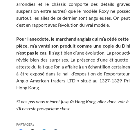
arrondies et le châssis comporte des détails gravé
suspension entre autres) que le modèle Roxy ne possè
surtout, les ailes de ce dernier sont anguleuses. On peu
c’est en rapport avec l’évolution du vrai modèle.
Pour l’anecdote, le marchand anglais qui m’a cédé cette r
pièce, m’a vanté son produit comme une copie du Din
n’est pas le cas.
Il s’agit bien d’une évolution. La product
révèle bien des surprises. La présence d’une étiquette 
atteste du fait que l’on a affaire à un échantillon certain
à être exposé dans le hall d’exposition de l’exportateu
Anglo American traders LTD » situé au 1327-1329 Prin
Hong Kong.
Si vos pas vous mènent jusqu’à Hong Kong, allez donc voir à 
s’il ne reste pas quelque chose.
PARTAGER :