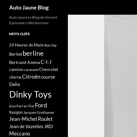
Recherche
Auto Jaune Blog
Auto Jaune Le Blog de Vincent
Espinasse collectionneur
MOTS-CLEFS
24 Heures du Mans
Barclay
berline
Berliet
C-I-J
Bertrand Azema
camion
Chevrolet
caravane
Citroën
course
citerne
Dalia
Dinky Toys
Ford
Ferrari
Esso
Fiat
fourgon
Jacques Greilsamer
Jean-Michel Roulet
JRD
Jean de Vazeilles
Meccano