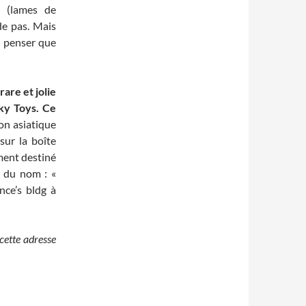
s (lames de
de pas. Mais
t penser que
are et jolie
ky Toys. Ce
ion asiatique
sur la boîte
ement destiné
r du nom : «
ce’s bldg à
cette adresse