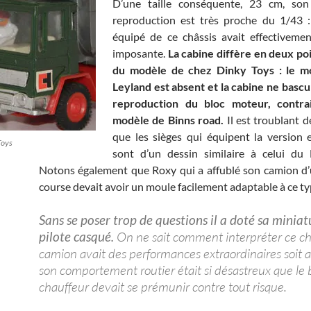
D’une taille conséquente, 23 cm, son
reproduction est très proche du 1/43 :
équipé de ce châssis avait effectivemen
imposante.
La cabine diffère en deux poi
du modèle de chez Dinky Toys : le 
Leyland est absent et la cabine ne bascul
reproduction du bloc moteur, contr
modèle de Binns road.
Il est troublant 
que les sièges qui équipent la version 
Toys
sont d’un dessin similaire à celui du 
Notons également que Roxy qui a affublé son camion d’
course devait avoir un moule facilement adaptable à ce ty
Sans se poser trop de questions il a doté sa miniat
pilote casqué.
On ne sait comment interpréter ce choi
camion avait des performances extraordinaires soit a
son comportement routier était si désastreux que le
chauffeur devait se prémunir contre tout risque.