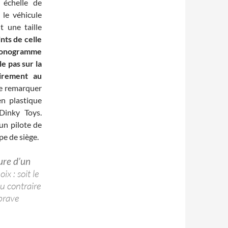
 échelle de
 le véhicule
t une taille
nts de celle
monogramme
e pas sur la
airement au
de remarquer
en plastique
Dinky Toys.
un pilote de
pe de siège.
ure d’un
x : soit le
u contraire
 brave