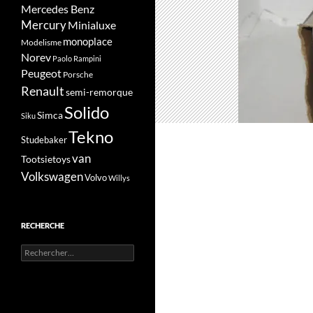
Mercedes Benz
Mercury
Minialuxe
monoplace
Modelisme
Norev
Paolo Rampini
Peugeot
Porsche
Renault
semi-remorque
Solido
Simca
Siku
Tekno
Studebaker
van
Tootsietoys
Volkswagen
Volvo
Willys
RECHERCHE
Rechercher :