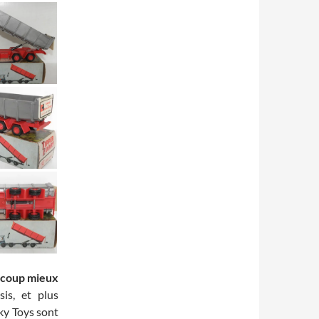
aucoup mieux
s, et plus
nky Toys sont