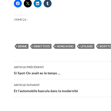
J’AIME ÇA :
BENNE
DINKY TOYS
HONG KONG
LEYLAND
ROXY T
Navigation
ARTICLE PRÉCÉDENT
des
Si Spot-On avait eu le temps …
articles
ARTICLE SUIVANT
Et l’automobile bascula dans la modernité