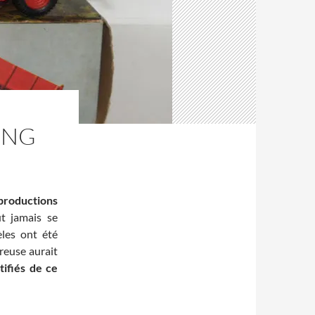
ONG
productions
t jamais se
èles ont été
reuse aurait
tifiés de ce