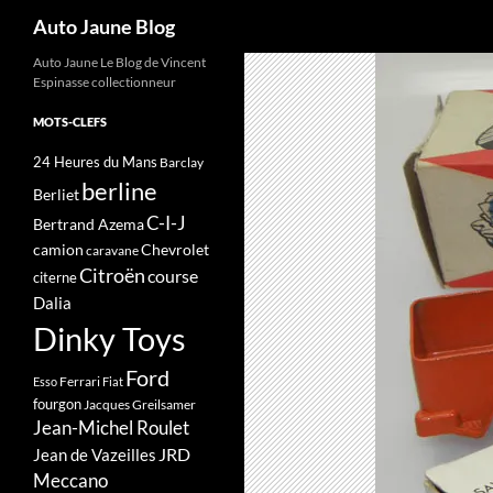
Recherche
Auto Jaune Blog
Auto Jaune Le Blog de Vincent
Espinasse collectionneur
MOTS-CLEFS
24 Heures du Mans
Barclay
berline
Berliet
C-I-J
Bertrand Azema
camion
Chevrolet
caravane
Citroën
course
citerne
Dalia
Dinky Toys
Ford
Ferrari
Esso
Fiat
fourgon
Jacques Greilsamer
Jean-Michel Roulet
JRD
Jean de Vazeilles
Meccano