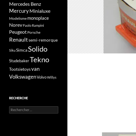
Mercedes Benz
Mercury
Minialuxe
monoplace
Modelisme
Norev
Paolo Rampini
Peugeot
Porsche
Renault
semi-remorque
Solido
Simca
Siku
Tekno
Studebaker
van
Tootsietoys
Volkswagen
Volvo
Willys
RECHERCHE
Rechercher :