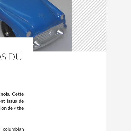
DS DU
inois. Cette
nt issus de
tion de « the
‘s columbian