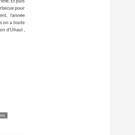
line. Et puis
barbecue pour
nt, l’année
s on a toute
ion d’Uhaul ,
AUL