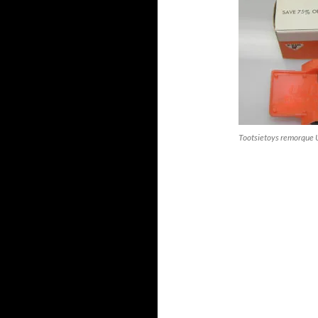
Tootsietoys remorque 