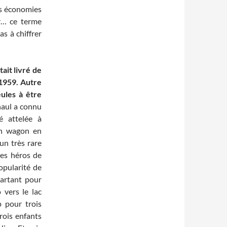
es économies
er… ce terme
as à chiffrer
ait livré de
 1959.
Autre
ules à être
aul a connu
é attelée à
on wagon en
un très rare
es héros de
opularité de
artant pour
vers le lac
 pour trois
rois enfants