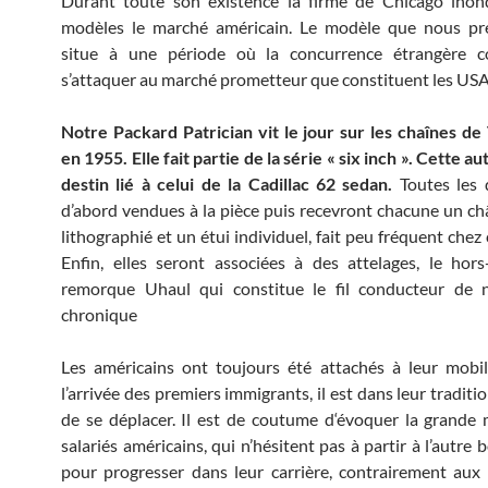
Durant toute son existence la firme de Chicago inon
modèles le marché américain. Le modèle que nous pr
situe à une période où la concurrence étrangère
s’attaquer au marché prometteur que constituent les USA
Notre Packard Patrician vit le jour sur les chaînes de
en 1955. Elle fait partie de la série « six inch ».
Cette au
destin lié à celui de la Cadillac 62 sedan.
Toutes les 
d’abord vendues à la pièce puis recevront chacune un châ
lithographié et un étui individuel, fait peu fréquent chez 
Enfin, elles seront associées à des attelages, le hors
remorque Uhaul qui constitue le fil conducteur de n
chronique
Les américains ont toujours été attachés à leur mobil
l’arrivée des premiers immigrants, il est dans leur traditi
de se déplacer. Il est de coutume d‘évoquer la grande 
salariés américains, qui n’hésitent pas à partir à l’autre
pour progresser dans leur carrière, contrairement aux 