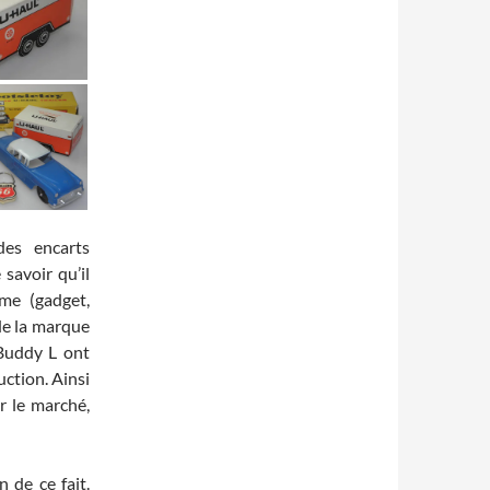
des encarts
savoir qu’il
me (gadget,
 de la marque
 Buddy L ont
ction. Ainsi
r le marché,
 de ce fait.