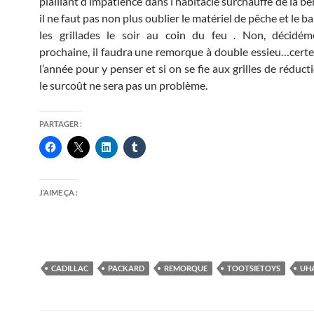
piaillant d’impatience dans l’habitacle surchauffé de la ber
il ne faut pas non plus oublier le matériel de pêche et le 
les grillades le soir au coin du feu . Non, décidéme
prochaine, il faudra une remorque à double essieu…certe
l’année pour y penser et si on se fie aux grilles de réduct
le surcoût ne sera pas un problème.
PARTAGER :
J’AIME ÇA :
CADILLAC
PACKARD
REMORQUE
TOOTSIETOYS
UH