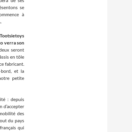
dera de ses
ésentons se
 commence à
.
 Tootsietoys
to verra son
deux seront
ssis en tôle
ce fabricant.
-bord, et la
otre petite
ité : depuis
on d’accepter
mobilité des
 bout du pays
français qui