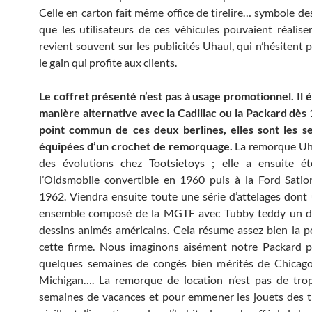
Celle en carton fait même office de tirelire… symbole d
que les utilisateurs de ces véhicules pouvaient réalis
revient souvent sur les publicités Uhaul, qui n’hésitent p
le gain qui profite aux clients.
Le coffret présenté n’est pas à usage promotionnel. Il ét
manière alternative avec la Cadillac ou la Packard dès
point commun de ces deux berlines, elles sont les se
équipées d’un crochet de remorquage.
La remorque Uh
des évolutions chez Tootsietoys ; elle a ensuite ét
l’Oldsmobile convertible en 1960 puis à la Ford Sati
1962. Viendra ensuite toute une série d’attelages dont 
ensemble composé de la MGTF avec Tubby teddy un d
dessins animés américains. Cela résume assez bien la p
cette firme. Nous imaginons aisément notre Packard p
quelques semaines de congés bien mérités de Chicago 
Michigan…. La remorque de location n’est pas de trop
semaines de vacances et pour emmener les jouets des t