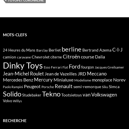
TOYOPET CORONALINE
MOTS-CLEFS
berline
C-I-J
Berliet
Bertrand Azema
24 Heures du Mans
Barclay
Citroën
course
Dalia
camion
Chevrolet
citerne
caravane
Dinky Toys
Ford
fourgon
Ferrari
Jacques Greilsamer
Esso
Fiat
Meccano
Jean-Michel Roulet
JRD
Jean de Vazeilles
Mercedes Benz
Mercury
Minialuxe
Norev
monoplace
Modelisme
Renault
Peugeot
semi-remorque
Simca
Porsche
Paolo Rampini
Siku
Solido
Tekno
van
Volkswagen
Tootsietoys
Studebaker
Volvo
Willys
RECHERCHE