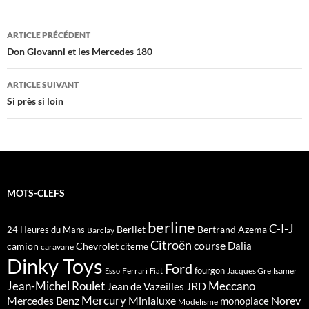
Navigation
ARTICLE PRÉCÉDENT
des
Don Giovanni et les Mercedes 180
articles
ARTICLE SUIVANT
Si près si loin
MOTS-CLEFS
berline
C-I-J
Berliet
Bertrand Azema
24 Heures du Mans
Barclay
Citroën
course
Dalia
camion
Chevrolet
citerne
caravane
Dinky Toys
Ford
fourgon
Ferrari
Jacques Greilsamer
Esso
Fiat
Meccano
Jean-Michel Roulet
JRD
Jean de Vazeilles
Mercedes Benz
Mercury
Minialuxe
Norev
monoplace
Modelisme