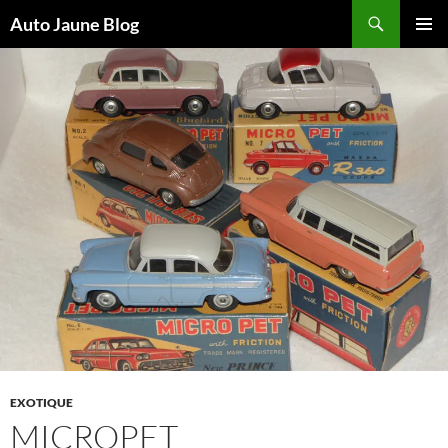
Recherche
Auto Jaune Blog
ALLER
MENU
AU
PRINCI
CONTENU
EXOTIQUE
MICROPET